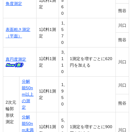
1試料1測
5
角度測定
定
6
熊谷
0
1,
川口
表面粗さ測定
1試料1測
5
（平面）
定
7
熊谷
0
3,
1試料1測
1
1測定を増すごとに620
真円度測定
川口
定
1
円を加える
0
分解
1,
川口
能50n
1試料1測
9
m以上
定
5
の測
2次元
熊谷
0
定
輪郭
形状
分解
5,
測定
能50n
1試料1測
0
1測定を増すごとに900
m未満
川口