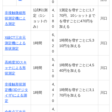
0
1試料1測
4,
1測定を増すごとに1,7
非接触微細形
定（1シ
1
70円、10ショットまで
状測定機によ
川口
ョットの
8
を増すごとに470円を
る測定
み）
0
加える
6,
X線CT三次元
6
1時間を増すごとに5,3
測定機による
1時間
川口
2
10円を加える
形状測定
0
5,
高精度3Dスキ
4
1時間を増すごとに4,5
ャナによる形
1時間
川口
1
40円を加える
状測定
0
非接触形状測
4,
定機(3Dデジタ
4
1時間を増すごとに3,1
1時間
川口
イザ)による測
7
70円を加える
定
0
4,
全焦点三次元