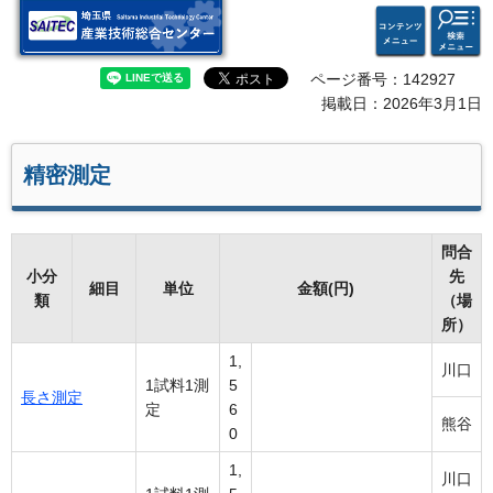
検索・
コンテ
埼玉県 産業技術総合セン
共通メ
ンツメ
ター
ニュー
ニュー
ページ番号：142927
掲載日：2026年3月1日
精密測定
問合
小分
先
細目
単位
金額(円)
類
（場
所）
1,
川口
1試料1測
5
長さ測定
定
6
熊谷
0
1,
川口