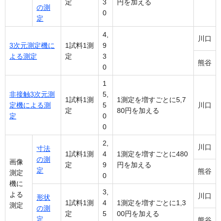
定
3
円を加える
の測
0
定
4,
川口
3次元測定機に
1試料1測
9
よる測定
定
3
熊谷
0
1
非接触3次元測
5,
1試料1測
1測定を増すごとに5,7
定機による測
5
川口
定
80円を加える
定
0
0
2,
川口
寸法
1試料1測
4
1測定を増すごとに480
の測
画像
定
9
円を加える
定
熊谷
測定
0
機に
3,
よる
川口
形状
1試料1測
4
1測定を増すごとに1,3
測定
の測
定
5
00円を加える
定
熊谷