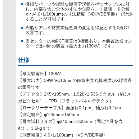
微細なパーツや複雑な幾何学形状を持つサンプルに対
し、内部を含む全体の寸法や欠陥を、非破壊・非分解
かつ4.0+L/100(μm)の寸法精度（VDI/VDE準拠）で計測
することが可能です。
樹脂やアルミ材質等軽金属の測定を得意とするX線CT
装置です。
当センターのX線CT装置は3機種あり、本装置は当セン
ターでは中間の装置（最大出力130kV）です。
仕様
【最大管電圧】130kV
【最大出力】39W※φ10mmの鉄製中実丸棒程度がX線透過
の限界です
【デテクタ】245×195mm、1,920×1,536ピクセル（約3メ
ガピクセル）、FPD（フラットパネルデテクタ）
【ロータリーテーブル】面振れ0.1μm、軸ぶれ0.2μm
【測定範囲】φ125mm×150mm
【最大試料サイズ】φ240mm×300mm（固定治具を含
む）、3.5kgまで
【測定精度】4.0+L/100(μm)〈VDI/VDE準拠〉