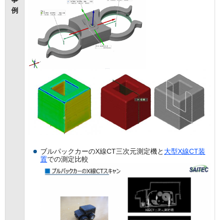
例
ブルパックカーのX線CT三次元測定機と
大型X線CT装
置
での測定比較