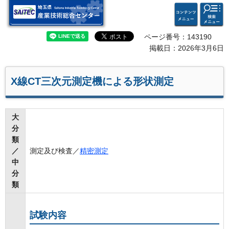
検索・
コンテ
埼玉県 産業技術総合セン
共通メ
ンツメ
ター
ニュー
ニュー
ページ番号：143190
掲載日：2026年3月6日
X線CT三次元測定機による形状測定
大
分
類
／
測定及び検査／
精密測定
中
分
類
試験内容