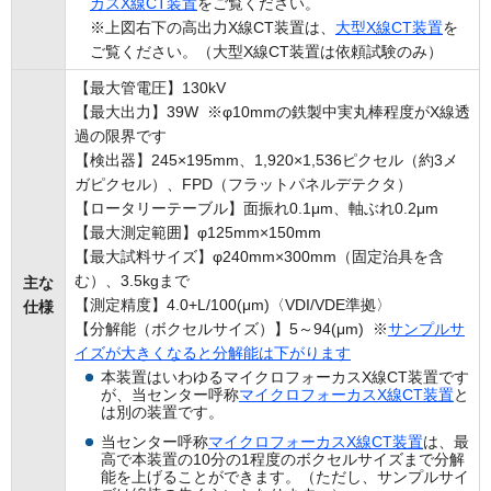
カスX線CT装置
をご覧ください。
※上図右下の高出力X線CT装置は、
大型X線CT装置
を
ご覧ください。（大型X線CT装置は依頼試験のみ）
【最大管電圧】130kV
【最大出力】39W ※φ10mmの鉄製中実丸棒程度がX線透
過の限界です
【検出器】245×195mm、1,920×1,536ピクセル（約3メ
ガピクセル）、FPD（フラットパネルデテクタ）
【ロータリーテーブル】面振れ0.1μm、軸ぶれ0.2μm
【最大測定範囲】φ125mm×150mm
【最大試料サイズ】φ240mm×300mm（固定治具を含
む）、3.5kgまで
主な
【測定精度】4.0+L/100(μm)〈VDI/VDE準拠〉
仕様
【分解能（ボクセルサイズ）】5～94(μm) ※
サンプルサ
イズが大きくなると分解能は下がります
本装置はいわゆるマイクロフォーカスX線CT装置です
が、当センター呼称
マイクロフォーカスX線CT装置
と
は別の装置です。
当センター呼称
マイクロフォーカスX線CT装置
は、最
高で本装置の10分の1程度のボクセルサイズまで分解
能を上げることができます。（ただし、サンプルサイ