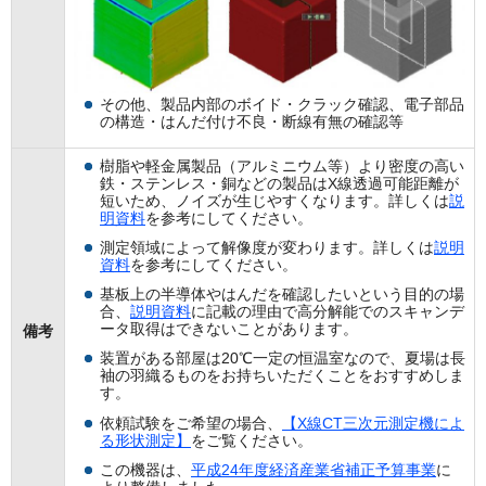
その他、製品内部のボイド・クラック確認、電子部品
の構造・はんだ付け不良・断線有無の確認等
樹脂や軽金属製品（アルミニウム等）より密度の高い
鉄・ステンレス・銅などの製品はX線透過可能距離が
短いため、ノイズが生じやすくなります。詳しくは
説
明資料
を参考にしてください。
測定領域によって解像度が変わります。詳しくは
説明
資料
を参考にしてください。
基板上の半導体やはんだを確認したいという目的の場
合、
説明資料
に記載の理由で高分解能でのスキャンデ
ータ取得はできないことがあります。
備考
装置がある部屋は20℃一定の恒温室なので、夏場は長
袖の羽織るものをお持ちいただくことをおすすめしま
す。
依頼試験をご希望の場合、
【X線CT三次元測定機によ
る形状測定】
をご覧ください。
この機器は、
平成24年度経済産業省補正予算事業
に