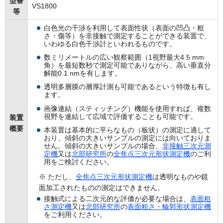
型番
VS1800
等
白色光の干渉を利用して表面性状（表面の凹凸・粗
さ・傷等）を非接触で測定することができる装置で、
いわゆる白色干渉計といわれるものです。
数ミリメートルの広い観察範囲（1視野最大4.5 mm
角）を最短数秒で測定可能でありながら、高い垂直分
解能0.1 nmを有します。
透明多層膜の層厚計測も可能であるという特徴も有し
ます。
画像連結（スティッチング）機能を使用すれば、複数
視野を連結して広域で評価することも可能です。
装置
概要
本装置は基本的に平らなもの（板状）の測定に適して
おり、傾斜の大きいサンプルの測定には向いておりま
せん。傾斜の大きいサンプルの場合、
非接触三次元測
定機
又は
北部研究所
の
全焦点三次元形状測定機
のご利
用をご検討ください。
※ ただし、
全焦点三次元形状測定機
は透明なものや鏡
面加工されたものの測定はできません。
接触式による二次元的な評価が必要な場合は、
表面粗
さ測定機
又は
北部研究所
の
表面粗さ・輪郭形状測定機
をご利用ください。