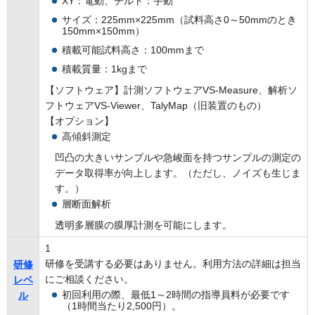
XY：電動、チルト：手動
サイズ：225mm×225mm（試料高さ0～50mmのとき
150mm×150mm）
積載可能試料高さ：100mmまで
積載質量：1kgまで
【ソフトウェア】計測ソフトウェアVS-Measure、解析ソ
フトウェアVS-Viewer、TalyMap（旧装置のもの）
【オプション】
高傾斜測定
凹凸の大きいサンプルや急峻面を持つサンプルの測定の
データ取得率が向上します。（ただし、ノイズも生じま
す。）
層断面解析
透明多層膜の膜厚計測を可能にします。
1
研修を受講する必要はありません。利用方法の詳細は担当
研修
にご相談ください。
レベ
初回利用の際、最低1～2時間の指導員料が必要です
ル
（1時間当たり2,500円）。