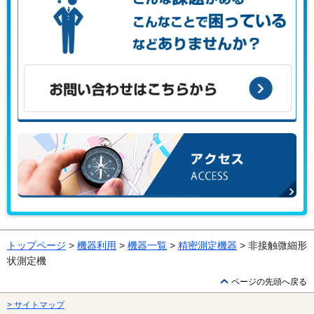
こんな課題がある、こんなことで困っている、などありませ
んか？
お問い合わせはこちらから
アクセス
トップページ
>
機器利用
>
機器一覧
>
精密測定機器
> 非接触微細形
状測定機
ページの先頭へ戻る
> サイトマップ