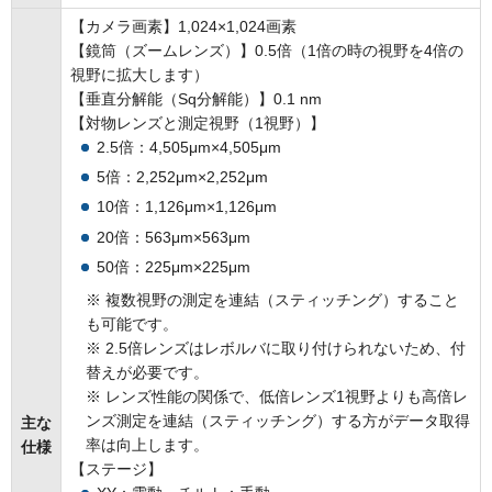
【カメラ画素】1,024×1,024画素
【鏡筒（ズームレンズ）】0.5倍（1倍の時の視野を4倍の
視野に拡大します）
【垂直分解能（Sq分解能）】0.1 nm
【対物レンズと測定視野（1視野）】
2.5倍：4,505μm×4,505μm
5倍：2,252μm×2,252μm
10倍：1,126μm×1,126μm
20倍：563μm×563μm
50倍：225μm×225μm
※ 複数視野の測定を連結（スティッチング）すること
も可能です。
※ 2.5倍レンズはレボルバに取り付けられないため、付
替えが必要です。
※ レンズ性能の関係で、低倍レンズ1視野よりも高倍レ
ンズ測定を連結（スティッチング）する方がデータ取得
主な
率は向上します。
仕様
【ステージ】