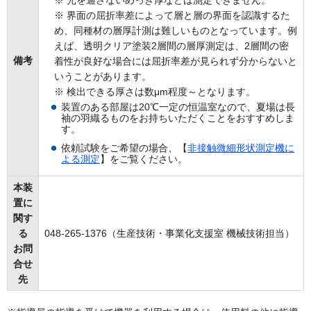
※ 光を通さないめっき厚などは測定できません。
※ 界面の屈折率差によって層と層の界面を認識するた
め、同種材の層厚計測は難しいものとなっています。例
えば、透明クリア塗装2層間の層厚測定は、2層間の密
備考
着性が良好な場合には屈折率差が見られず分からないと
いうことがあります。
※ 検出できる厚さは数μm程度～となります。
装置のある部屋は20℃一定の恒温室なので、夏場は長
袖の羽織るものをお持ちいただくことをおすすめしま
す。
依頼試験をご希望の場合、【
非接触微細形状測定機に
よる測定
】をご覧ください。
本装
置に
関す
る
048-265-1376（生産技術・事業化支援室 機械技術担当）
お問
合せ
先