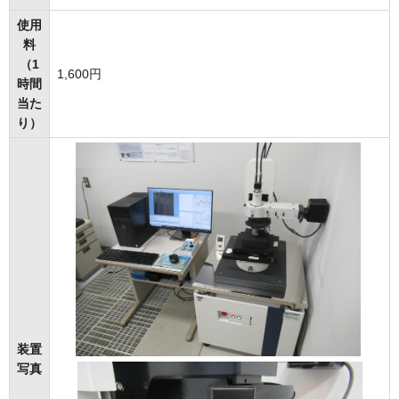
使用
料
（1
1,600円
時間
当た
り）
装置
写真