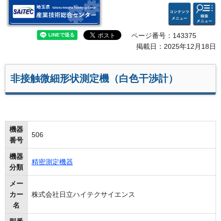
検索・
コンテ
埼玉県 産業技術総合セン
共通メ
ンツメ
ター
ニュー
ニュー
ページ番号：143375
掲載日：2025年12月18日
非接触微細形状測定機（白色干渉計）
機器
506
番号
機器
精密測定機器
分類
メー
カー
株式会社日立ハイテクサイエンス
名