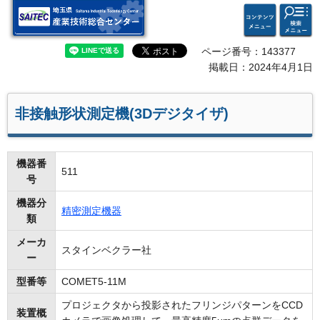
検索・
コンテ
埼玉県 産業技術総合セン
共通メ
ンツメ
ター
ニュー
ニュー
ページ番号：143377
掲載日：2024年4月1日
非接触形状測定機(3Dデジタイザ)
機器番
511
号
機器分
精密測定機器
類
メーカ
スタインベクラー社
ー
型番等
COMET5-11M
プロジェクタから投影されたフリンジパターンをCCD
装置概