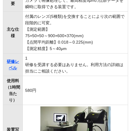
カメラで画像処理して、最高精度5μmの点群データを
要
瞬時に取得できる装置です。
付属のレンズ(5種類)を交換することにより次の範囲で
段階的に可変。
主な仕
【測定範囲】
様
75×50×50～900×600×370(mm)
【点間平均距離】0.018～0.225(mm)
【測定精度】5～40μm
1
研修レ
研修を受講する必要はありません。利用方法の詳細は
ベル
担当にご相談ください。
使用料
（1時間
580円
当た
り）
装置写