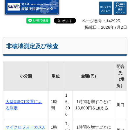
検索・
コンテ
埼玉県 産業技術総合セン
共通メ
ンツメ
ター
ニュー
ニュー
ページ番号：142925
掲載日：2026年7月2日
非破壊測定及び検査
問合
先
小分類
単位
金額(円)
（場
所）
1
大型X線CT装置によ
1時
6,
1時間を増すごとに
川口
る測定
間
30
13,800円を加える
0
7,
マイクロフォーカスX
1時
1時間を増すごとに