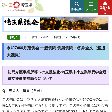
彩の国 埼玉県
緊急・防
情報を探す
メニュー
災
ページ番号：270298
掲載日：2025年7月8日
令和7年6月定例会 一般質問 質疑質問・答弁全文（渡辺
大議員）
訪問介護事業所等への支援強化-埼玉県中小企業等奨学金返
還支援事業補助金について-
Q 渡辺大 議員（自民）
この補助金は、奨学金返還支援を行った企業の負担額の2分の1、上
限1人年9万円を補助するという制度です。この中小企業には社会福
祉法人も含まれているのですが、従業員が100人以下との要件があ