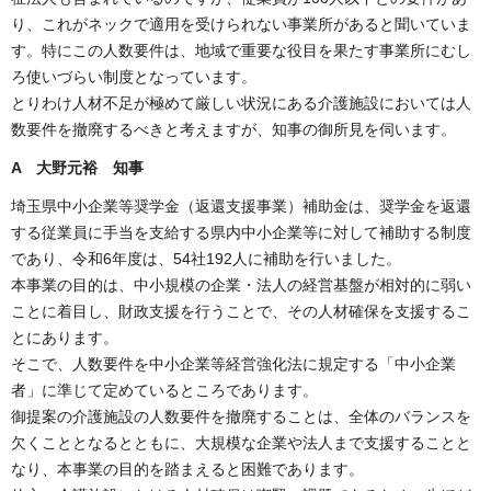
り、これがネックで適用を受けられない事業所があると聞いていま
す。特にこの人数要件は、地域で重要な役目を果たす事業所にむし
ろ使いづらい制度となっています。
とりわけ人材不足が極めて厳しい状況にある介護施設においては人
数要件を撤廃するべきと考えますが、知事の御所見を伺います。
A 大野元裕 知事
埼玉県中小企業等奨学金（返還支援事業）補助金は、奨学金を返還
する従業員に手当を支給する県内中小企業等に対して補助する制度
であり、令和6年度は、54社192人に補助を行いました。
本事業の目的は、中小規模の企業・法人の経営基盤が相対的に弱い
ことに着目し、財政支援を行うことで、その人材確保を支援するこ
とにあります。
そこで、人数要件を中小企業等経営強化法に規定する「中小企業
者」に準じて定めているところであります。
御提案の介護施設の人数要件を撤廃することは、全体のバランスを
欠くこととなるとともに、大規模な企業や法人まで支援することと
なり、本事業の目的を踏まえると困難であります。