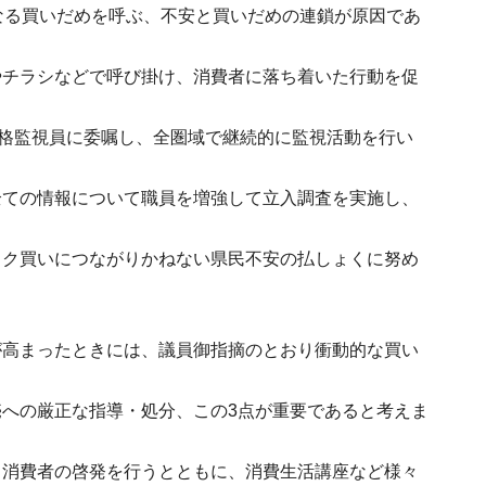
なる買いだめを呼ぶ、不安と買いだめの連鎖が原因であ
やチラシなどで呼び掛け、消費者に落ち着いた行動を促
価格監視員に委嘱し、全圏域で継続的に監視活動を行い
全ての情報について職員を増強して立入調査を実施し、
ック買いにつながりかねない県民不安の払しょくに努め
が高まったときには、議員御指摘のとおり衝動的な買い
への厳正な指導・処分、この3点が重要であると考えま
ら消費者の啓発を行うとともに、消費生活講座など様々