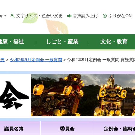
age
文字サイズ・色合い変更
音声読み上げ
ふりがなON
健康・福祉
しごと・産業
文化・教育
概要
>
令和2年9月定例会 一般質問
> 令和2年9月定例会 一般質問 質疑
議員名簿
委員会
定例会・臨時