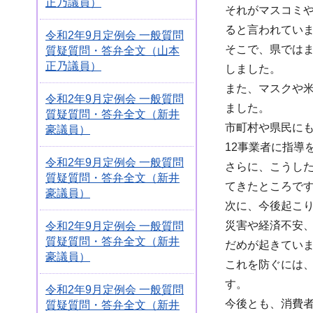
正乃議員）
それがマスコミ
ると言われてい
令和2年9月定例会 一般質問
そこで、県では
質疑質問・答弁全文（山本
正乃議員）
しました。
また、マスクや米
令和2年9月定例会 一般質問
ました。
質疑質問・答弁全文（新井
市町村や県民に
豪議員）
12事業者に指導
令和2年9月定例会 一般質問
さらに、こうし
質疑質問・答弁全文（新井
てきたところで
豪議員）
次に、今後起こ
災害や経済不安
令和2年9月定例会 一般質問
質疑質問・答弁全文（新井
だめが起きてい
豪議員）
これを防ぐには
す。
令和2年9月定例会 一般質問
今後とも、消費
質疑質問・答弁全文（新井