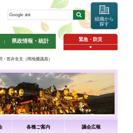
組織から
探す
緊急・防災
県政情報・統計
質問・答弁全文（岡地優議員）
会
各種ご案内
議会広報