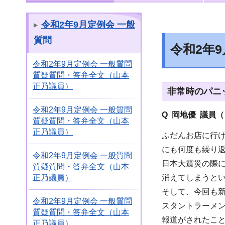
令和2年9月定例会 一般
質問
令和2年
令和2年9月定例会 一般質問
質疑質問・答弁全文（山本
正乃議員）
非常時のパニ
令和2年9月定例会 一般質問
Q 岡地優 議員
質疑質問・答弁全文（山本
正乃議員）
ふだんお店に行
にも何度も繰り
令和2年9月定例会 一般質問
日本大震災の際
質疑質問・答弁全文（山本
消えてしまうと
正乃議員）
そして、今回も
令和2年9月定例会 一般質問
スタントラーメ
質疑質問・答弁全文（山本
報道がされたこ
正乃議員）