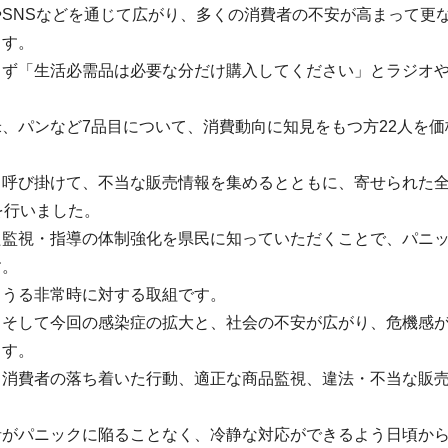
やSNSなどを通じて広がり、多くの消費者の不安が高まって更
ます。
まず「生活必需品は必要な分だけ購入してください」とラジオ
、パンなど7品目について、消費動向に知見をもつ方22人を
も呼び掛けて、不当な販売情報を集めるとともに、寄せられた
を行いました。
た監視・指導の体制強化を県民に知っていただくことで、パニ
す。
りうる非常時に対する取組です。
、そして今回の感染症の拡大と、社会の不安が広がり、危機感
ます。
、消費者の落ち着いた行動、適正な商品監視、違法・不当な販売
者がパニックに陥ることなく、冷静な対応ができるよう日頃か