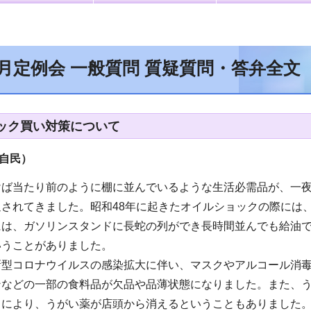
9月定例会 一般質問 質疑質問・答弁全文
ック買い対策について
（自民）
けば当たり前のように棚に並んでいるような生活必需品が、一
返されてきました。昭和48年に起きたオイルショックの際には
には、ガソリンスタンドに長蛇の列ができ長時間並んでも給油
いうことがありました。
新型コロナウイルスの感染拡大に伴い、マスクやアルコール消
ンなどの一部の食料品が欠品や品薄状態になりました。また、
とにより、うがい薬が店頭から消えるということもありました