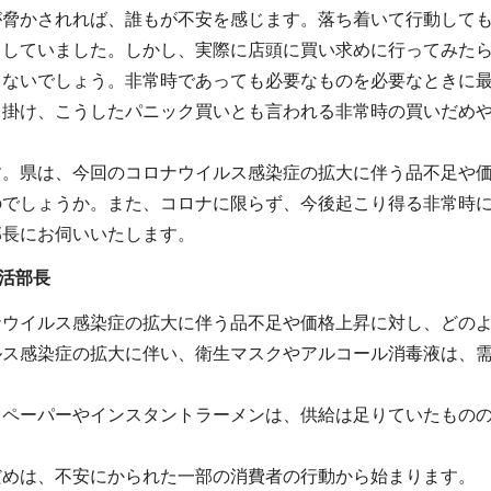
が脅かされれば、誰もが不安を感じます。落ち着いて行動して
もしていました。しかし、実際に店頭に買い求めに行ってみた
らないでしょう。非常時であっても必要なものを必要なときに
き掛け、こうしたパニック買いとも言われる非常時の買いだめ
す。県は、今回のコロナウイルス感染症の拡大に伴う品不足や
のでしょうか。また、コロナに限らず、今後起こり得る非常時
部長にお伺いいたします。
生活部長
ナウイルス感染症の拡大に伴う品不足や価格上昇に対し、どの
ルス感染症の拡大に伴い、衛生マスクやアルコール消毒液は、
トペーパーやインスタントラーメンは、供給は足りていたもの
だめは、不安にかられた一部の消費者の行動から始まります。