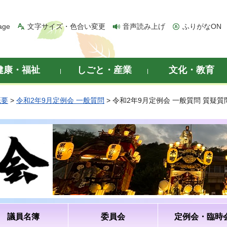
age
文字サイズ・色合い変更
音声読み上げ
ふりがなON
健康・福祉
しごと・産業
文化・教育
概要
>
令和2年9月定例会 一般質問
> 令和2年9月定例会 一般質問 質疑
議員名簿
委員会
定例会・臨時