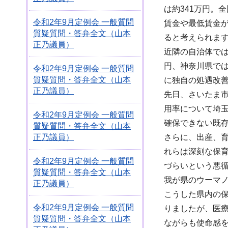
は約341万円。
令和2年9月定例会 一般質問
賃金や最低賃金
質疑質問・答弁全文（山本
ると考えられま
正乃議員）
近隣の自治体では
円、神奈川県で
令和2年9月定例会 一般質問
質疑質問・答弁全文（山本
に独自の処遇改
正乃議員）
先日、さいたま
用率について埼玉
令和2年9月定例会 一般質問
確保できない既
質疑質問・答弁全文（山本
さらに、出産、育
正乃議員）
れらは深刻な保
令和2年9月定例会 一般質問
づらいという悪
質疑質問・答弁全文（山本
我が県のウーマ
正乃議員）
こうした県内の
令和2年9月定例会 一般質問
りましたが、医
質疑質問・答弁全文（山本
ながらも使命感