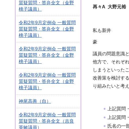
質疑質問・答弁全文（金野
再々A 大野元裕
桃子議員）
令和2年9月定例会 一般質問
質疑質問・答弁全文（金野
私も
新井
桃子議員）
豪
令和2年9月定例会 一般質問
議員の問題意識
質疑質問・答弁全文（金野
桃子議員）
他方で、それぞ
しまうといった
令和2年9月定例会 一般質問
改善策を検討す
質疑質問・答弁全文（金野
り組みたいと考
桃子議員）
神尾高善（自）
上記質問
令和2年9月定例会 一般質問
上記質問
質疑質問・答弁全文（吉良
氏名の一
英敏議員）