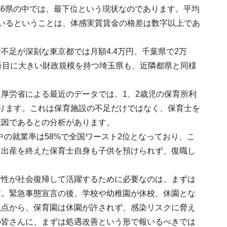
1都6県の中では、最下位という現状なのであります。平均
いるということは、体感実質賃金の格差は数字以上であ
足が深刻な東京都では月額4.4万円、千葉県で2万
番目に大きい財政規模を持つ埼玉県も、近隣都県と同様
厚労省による最近のデータでは、1、2歳児の保育所利
おります。これは保育施設の不足だけではなく、保育士を
原因であるとの分析があります。
中の就業率は58%で全国ワースト2位となっており、こ
、出産を終えた保育士自身も子供を預けられず、復職し
女性が社会復帰して活躍するために必要なのは、まずは
す。緊急事態宣言の後、学校や幼稚園が休校、休園とな
観点から、保育園は休園が許されず、感染リスクに脅え
の皆さんに、まずは処遇改善という形で報いるべきでは