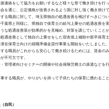
直接連絡
をして協力をお願いするなど様々な形で働き掛けを行
機会を通じ、公定価格が改善されるよう国に対し強く働き掛け
事する職員に対して、埼玉県独自の処遇改善を検討すべきにつ
や千葉県と同様に、県独自で保育士の給与上乗せの処遇改善を
ような処遇改善策が効果的かを見極め、対策を講じていくこと
の処遇改善として独自の上乗せをした宿舎借上補助や新卒保育
る潜在保育士向けの就職準備金貸付事業も開始をいたしました
事する職員がこれからも安心して働き続けるためには、賃金の
善が不可欠です。
者・管理者向けセミナーの開催や社会保険労務士の派遣などを
従事する職員が、やりがいを持って子供たちの保育に携わるこ
員（自民
）