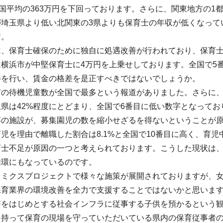
全国平均の363万円を下回っております。さらに、関東地方の
が埼玉県より低い北関東の3県よりも保育士の年収が低くなって
す。
、保育士確保のために独自に処遇改善が行われており、保育士不
は横浜市が中堅保育士に4万円を上乗せしております。全国で5
善を行い、賃金の格差を是正すべきではないでしょうか。
市の待機児童数が全国で最多という報道がありました。さらに、
県は42%程度にとどまり、全国で6番目に低い数字となって
存の施設が、募集園児の数を縮小せざるを得ないということが
児を理由で離職した割合は8.1%と全国で10番目に高く、育児
育士不足が原因の一つと考えられております。こうした現状は
循環にもなっているのです。
ノミクスプロジェクトで様々な施策が展開されておりますが、
保育業界の環境改善を全力で支援することではないかと思いま
療をはじめとする社会インフラに従事する子供を預かるという
を持って保育の現場を守っていただいている県内の保育従事者