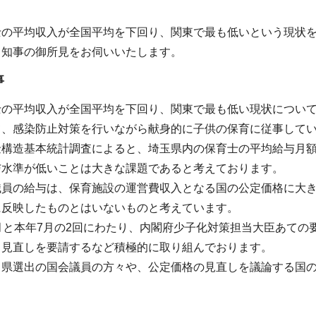
。
士の平均収入が全国平均を下回り、関東で最も低いという現状
、知事の御所見をお伺いいたします。
事
士の平均収入が全国平均を下回り、関東で最も低い現状につい
て、感染防止対策を行いながら献身的に子供の保育に従事して
構造基本統計調査によると、埼玉県内の保育士の平均給与月額は
与水準が低いことは大きな課題であると考えております。
職員の給与は、保育施設の運営費収入となる国の公定価格に大
に反映したものとはいないものと考えています。
月と本年7月の2回にわたり、内閣府少子化対策担当大臣あて
、見直しを要請するなど積極的に取り組んでおります。
る県選出の国会議員の方々や、公定価格の見直しを議論する国