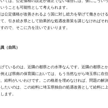
ついては、公定価格の設定が適正でない場合には、仮にこうい
ということも可能性として考えられます。
ずは公定価格が改善されるよう国に対し総力を挙げて働きかけ
えて、引き続き県として効果的な処遇改善策を講じなければそ
ますので、そこに力を注いでまいります。
議員（自民
）
上げているのは、近隣の都県との水準なんです。近隣の都県とか
。例えば県南の保育園においては、もう当然ながら埼玉県に在
然、給料がいいわけです。この格差を埋めなければ、問題の解
いしたいのは、この給料に埼玉県独自の処遇改善として給料に
たします。