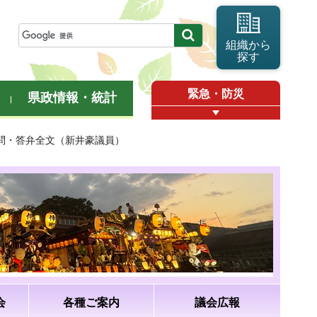
組織から
探す
緊急・防災
県政情報・統計
質問・答弁全文（新井豪議員）
会
各種ご案内
議会広報