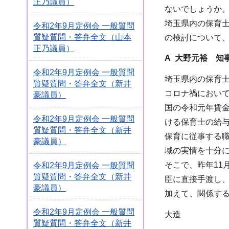
正乃議員）
ないでしょうか
埼玉県内の保育
令和2年9月定例会 一般質問
質疑質問・答弁全文（山本
の検討について
正乃議員）
A 大野元裕 知
令和2年9月定例会 一般質問
埼玉県内の保育
質疑質問・答弁全文（新井
コロナ禍におい
豪議員）
国の令和元年賃金
令和2年9月定例会 一般質問
ける保育士の給
質疑質問・答弁全文（新井
保育に従事する
豪議員）
域の実情を十分
そこで、昨年11
令和2年9月定例会 一般質問
質疑質問・答弁全文（新井
臣に直接手渡し
豪議員）
加えて、関係す
令和2年9月定例会 一般質問
大造
質疑質問・答弁全文（新井