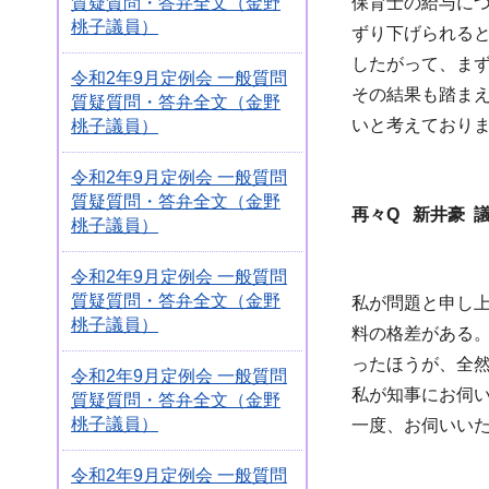
質疑質問・答弁全文（金野
保育士の給与に
桃子議員）
ずり下げられる
したがって、ま
令和2年9月定例会 一般質問
その結果も踏ま
質疑質問・答弁全文（金野
いと考えており
桃子議員）
令和2年9月定例会 一般質問
質疑質問・答弁全文（金野
再々Q 新井豪 
桃子議員）
令和2年9月定例会 一般質問
質疑質問・答弁全文（金野
私が問題と申し
桃子議員）
料の格差がある
ったほうが、全
令和2年9月定例会 一般質問
私が知事にお伺
質疑質問・答弁全文（金野
桃子議員）
一度、お伺いい
令和2年9月定例会 一般質問