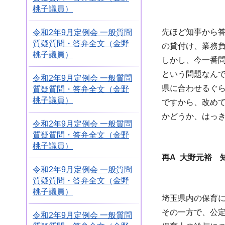
桃子議員）
先ほど知事から
令和2年9月定例会 一般質問
質疑質問・答弁全文（金野
の貸付け、業務
桃子議員）
しかし、今一番
という問題なん
令和2年9月定例会 一般質問
県に合わせるぐ
質疑質問・答弁全文（金野
桃子議員）
ですから、改め
かどうか、はっ
令和2年9月定例会 一般質問
質疑質問・答弁全文（金野
桃子議員）
再A 大野元裕 
令和2年9月定例会 一般質問
質疑質問・答弁全文（金野
桃子議員）
埼玉県内の保育
その一方で、公
令和2年9月定例会 一般質問