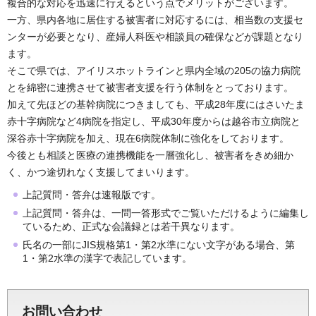
複合的な対応を迅速に行えるという点でメリットがございます。
一方、県内各地に居住する被害者に対応するには、相当数の支援セ
ンターが必要となり、産婦人科医や相談員の確保などが課題となり
ます。
そこで県では、アイリスホットラインと県内全域の205の協力病院
とを綿密に連携させて被害者支援を行う体制をとっております。
加えて先ほどの基幹病院につきましても、平成28年度にはさいたま
赤十字病院など4病院を指定し、平成30年度からは越谷市立病院と
深谷赤十字病院を加え、現在6病院体制に強化をしております。
今後とも相談と医療の連携機能を一層強化し、被害者をきめ細か
く、かつ途切れなく支援してまいります。
上記質問・答弁は速報版です。
上記質問・答弁は、一問一答形式でご覧いただけるように編集し
ているため、正式な会議録とは若干異なります。
氏名の一部にJIS規格第1・第2水準にない文字がある場合、第
1・第2水準の漢字で表記しています。
お問い合わせ