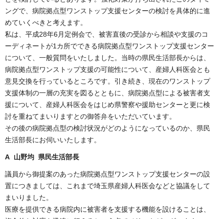
ングで、病院拠点型ワンストップ支援センターの検討を具体的に進
めていくべきと考えます。
私は、平成28年6月定例会で、被害直後の受診から相談や支援のコ
ーディネートが1カ所でできる病院拠点型ワンストップ支援センター
について、一般質問をいたしました。当時の県民生活部長からは、
病院拠点型ワンストップ支援の可能性について、産婦人科医会とも
意見交換を行っているところです。引き続き、現在のワンストップ
支援体制の一層の充実を図るとともに、病院拠点型による被害者支
援について、産婦人科医会をはじめ県警察や援助センターと更に検
討を重ねてまいりますとの御答弁をいただいています。
その後の病院拠点型の検討状況がどのようになっているのか、県民
生活部長にお伺いいたします。
A 山野均 県民生活部長
議員から御提案のあった病院拠点型ワンストップ支援センターの設
置につきましては、これまで埼玉県産婦人科医会などと協議をして
まいりました。
医療を提供できる病院内に被害者を支援する機能を設けることは、