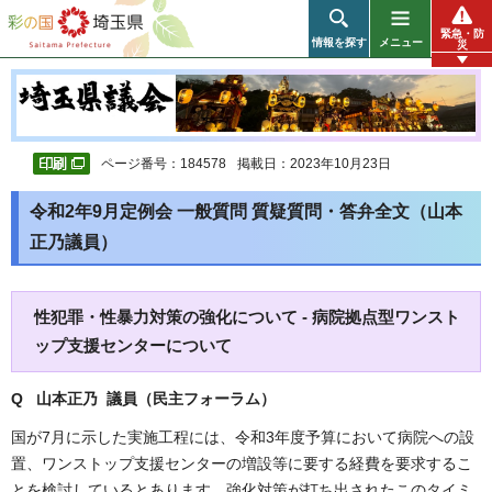
彩の国 埼玉県
緊急・防
情報を探す
メニュー
災
ページ番号：184578
掲載日：2023年10月23日
令和2年9月定例会 一般質問 質疑質問・答弁全文（山本
正乃議員）
性犯罪・性暴力対策の強化について - 病院拠点型ワンスト
ップ支援センターについて
Q 山本正乃 議員（民主フォーラム
）
国が7月に示した実施工程には、令和3年度予算において病院への設
置、ワンストップ支援センターの増設等に要する経費を要求するこ
とを検討しているとあります。強化対策が打ち出されたこのタイミ