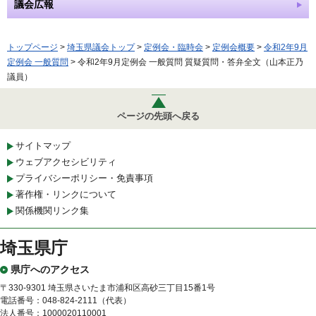
議会広報
トップページ
>
埼玉県議会トップ
>
定例会・臨時会
>
定例会概要
>
令和2年9月
定例会 一般質問
> 令和2年9月定例会 一般質問 質疑質問・答弁全文（山本正乃
議員）
ページの先頭へ戻る
サイトマップ
ウェブアクセシビリティ
プライバシーポリシー・免責事項
著作権・リンクについて
関係機関リンク集
埼玉県庁
県庁へのアクセス
〒330-9301 埼玉県さいたま市浦和区高砂三丁目15番1号
電話番号：048-824-2111（代表）
法人番号：1000020110001