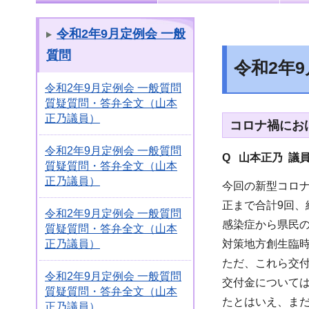
令和2年9月定例会 一般
質問
令和2年
令和2年9月定例会 一般質問
質疑質問・答弁全文（山本
正乃議員）
コロナ禍にお
令和2年9月定例会 一般質問
Q 山本正乃 議
質疑質問・答弁全文（山本
正乃議員）
今回の新型コロナ
正まで合計9回、
令和2年9月定例会 一般質問
感染症から県民
質疑質問・答弁全文（山本
対策地方創生臨
正乃議員）
ただ、これら交
令和2年9月定例会 一般質問
交付金については
質疑質問・答弁全文（山本
たとはいえ、ま
正乃議員）