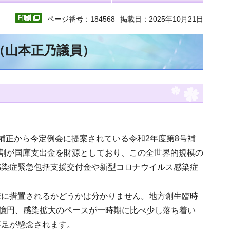
ページ番号：184568
掲載日：2025年10月21日
（山本正乃議員）
補正から今定例会に提案されている令和2年度第8号補
約9割が国庫支出金を財源としており、この全世界的規模の
感染症緊急包括支援交付金や新型コロナウイルス感染症
様に措置されるかどうかは分かりません。地方創生臨時
6億円、感染拡大のペースが一時期に比べ少し落ち着い
不足が懸念されます。