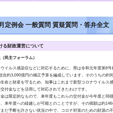
9月定例会 一般質問 質疑質問・答弁全文
ける財政運営について
員（民主フォーラム
）
ウイルス感染症などに対応するために、県は令和元年度第8号
総合約3,090億円の補正予算を編成しています。そのうちの
の生命と財産を守るため、知事はこれまで新型コロナウイルス
時交付金などを活用して対応されてきたわけです。
付金は限定的なもので、来年度もこれらの交付金が今年度と同
、来年度への繰越しが可能とのことですが、その残額は約14
だまだ予断を許さない状況の中で、コロナ対策のための財源の