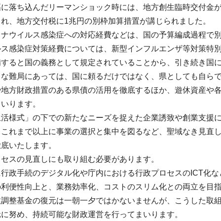
幅に落ち込んだリーマンショック時には、地方創生臨時交付金
され、地方交付税に1兆円の別枠加算措置が講じられました。
ロナウイルス感染症への対応経費などは、国の予算編成過程で
ルス感染症対策経費については、新型インフルエンザ等対策特
備すると国の義務として規定されていることから、引き続き国
うな難局にあっては、国に頼るだけではなく、県としても自ら
や地方財政措置のある県債の活用を徹底するほか、遊休資産や
まいります。
生活様式」の下での新たなニーズを捉えた企業誘致や創業支援
、これまで以上に事業の選択と集中を図るなど、聖域なき見直
徹底いたします。
ロセスの見直しにも取り組む必要があります。
行政手続のデジタル化や庁内における行政プロセスのICT化
の利便性向上と、業務効率化、コストのスリム化との両立を目
政調整基金の復元は一朝一夕ではかないませんが、こうした取
元に努め、持続可能な財政運営を行ってまいります。