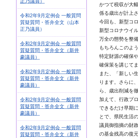
正乃議員）
かつて税収が大
係る歳出が計上
令和2年9月定例会 一般質問
今回も、新型コ
質疑質問・答弁全文（山本
正乃議員）
新型コロナウイ
万全の態勢を整
令和2年9月定例会 一般質問
もちろんこのよ
質疑質問・答弁全文（新井
特定財源の確保
豪議員）
確保策を講じて
令和2年9月定例会 一般質問
また、「新しい
質疑質問・答弁全文（新井
ります。さらに
豪議員）
ら、歳出削減を
加えて、行政プ
令和2年9月定例会 一般質問
質疑質問・答弁全文（新井
できるだけ早期に
豪議員）
とで、県民生活
議員御指摘の財
令和2年9月定例会 一般質問
の基金残高の復
質疑質問・答弁全文（新井