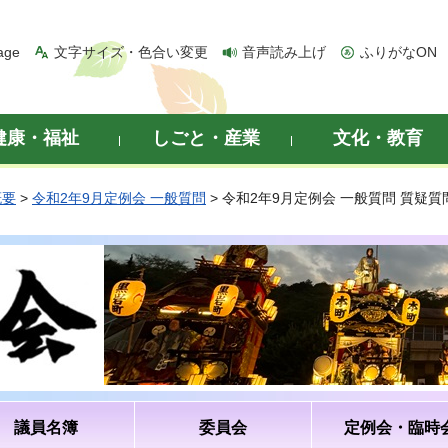
age
文字サイズ・色合い変更
音声読み上げ
ふりがなON
健康・福祉
しごと・産業
文化・教育
概要
>
令和2年9月定例会 一般質問
> 令和2年9月定例会 一般質問 質疑
議員名簿
委員会
定例会・臨時