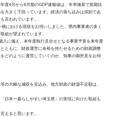
年度4月から6月期のGDP速報値は、年率換算で前期比
.8%を大きく下回っています。経済の落ち込みは深刻であ
とも言われています。
ロナ禍における現状をお伺いしました。県内事業者の多く
る取組が望まれています。
歳入に備え、本年度執行見合せとなる事業予算を来年度
すとともに、財政運営に余裕を持たせるための財政調整
政をどのように運営していくのか、知事の御所見をお伺
税等の大幅な減収を見込み、地方財政の財源不足額は、
、「日本一暮らしやすい埼玉県」の実現に向けた取組も
と言えると思います。