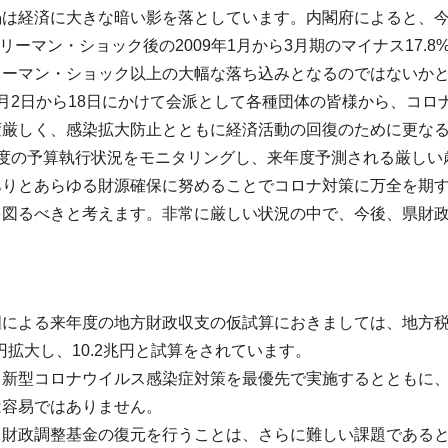
は経済に大きな暗い影を落としています。内閣府によると、今
%。リーマン・ショック後の2009年1月から3月期のマイナス17
リーマン・ショック以上の大幅な落ち込みとなるのではないか
月2日から18日にかけて会派として各種団体の皆様から、コ
変厳しく、感染拡大防止とともに経済活動の回復のために更な
年度の予算執行状況をモニタリングし、来年度予測される厳しい
ありとあらゆる財源確保に努めることでコロナ対策に万全を期
を図るべきと考えます。非常に厳しい状況の中で、今後、県財
国による来年度の地方財政収支の仮試算におきましては、地方
兆円拡大し、10.2兆円と試算をされています。
、新型コロナウイルス感染症対策を最優先で実施するとともに
は容易ではありません。
、財政調整基金の復元を行うことは、さらに難しい課題である