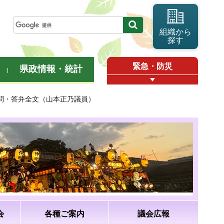
組織から
探す
緊急・防災
県政情報・統計
質問・答弁全文（山本正乃議員）
会
各種ご案内
議会広報