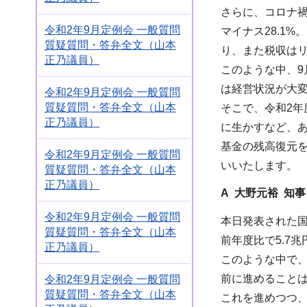
さらに、コロナ禍
令和2年9月定例会 一般質問
マイナス28.1
質疑質問・答弁全文（山本
り、また税収は
正乃議員）
このような中、9
は経営状況が大
令和2年9月定例会 一般質問
質疑質問・答弁全文（山本
そこで、令和2
正乃議員）
に生かすなど、
基金の残高復元
令和2年9月定例会 一般質問
いいたします。
質疑質問・答弁全文（山本
正乃議員）
A 大野元裕 知事
令和2年9月定例会 一般質問
本日発表された
質疑質問・答弁全文（山本
前年度比で5.7
正乃議員）
このような中で
前に進めること
令和2年9月定例会 一般質問
質疑質問・答弁全文（山本
これを進めつつ