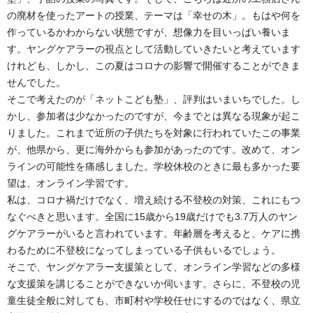
の廃材を使ったアートの授業、テーマは「幸せの木」。もはや何を
作っているかわからない状態ですが、想像力を目いっぱい養いま
す。ヤングケアラーの視点として活動していきたいと考えています
けれども、しかし、この夏はコロナの影響で開催することができま
せんでした。
そこで考えたのが「ネットこども塾」、評判はいまいちでした。し
かし、参加者は少なかったのですが、今までとは異なる現象が起こ
りました。これまで近所の子供たちを対象に行われていたこの事業
が、他県から、更に海外からも参加があったのです。改めて、オン
ラインの可能性を痛感しました。学校休校のときに最も多かった要
望は、オンライン学習です。
私は、コロナ禍だけでなく、増え続ける不登校の対策、これにもつ
なぐべきと思います。全国に15歳から19歳だけでも3.7万人のヤン
グケアラーがいると言われています。年齢層を考えると、ケアに携
わるために不登校になってしまっている子供もいるでしょう。
そこで、ヤングケアラー支援策として、オンライン学習などの多様
な支援策を講じることができないか伺います。さらに、不登校の児
童生徒全般に対しても、市町村や学校任せにするのではなく、県立