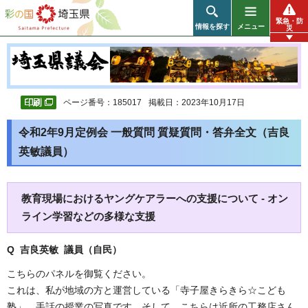
彩の国 埼玉県
緊急・防
情報を探す
メニュー
災
ページ番号：185017
掲載日：2023年10月17日
令和2年9月定例会 一般質問 質疑質問・答弁全文（吉良
英敏議員）
教育現場におけるヤングケアラーへの支援について - オン
ライン学習などの多様な支援
Q 吉良英敏 議員（自民）
こちらのパネルを御覧ください。
これは、私が地域の方と運営している「寺子屋きらきら☆こども
塾」、手話の授業の写真です。そして、こちらは近所の工務店さん