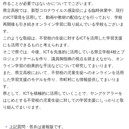
作ることが必要ではないかについてでございます。
県立高校では、新型コロナウイルス感染症による臨時休業中、現行
のICT環境を活用して、動画や教材の配信などを行っており、学校
再開後も引き続きオンライン学習に取り組んでいる学校もございま
す。
このような取組は、不登校の生徒に対するICTを活用した学習支援
にも活用できるものと考えられます。
そこで県では、今後、ICTを先進的に活用している県立学校4校とプ
ロジェクトチームを作り、議員御指摘の視点を踏まえながら、オン
ライン学習の効果的な手法などについて研究してまいります。
また、県立高校において、不登校の児童生徒へのオンラインを活用
した学習支援のモデルを作り、市町村にも情報提供してまいりま
す。
県として、ICTを積極的に活用していくことで、ヤングケアラーを
はじめとする不登校の児童生徒に対しての学習支援にしっかりと取
り組んでまいります。
上記質問・答弁は速報版です。