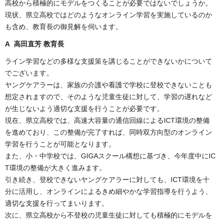
高校から積極的にモデルをつくることが必要ではないでしょうか。
現状、県立高校ではどのようなオンライン学習を実施しているのか
も含め、教育長の御見解を伺います。
A 高田直芳 教育長
ライン学習などの多様な支援策を講じることができないかについて
でございます。
ヤングケアラーは、家族の介護や看護で学校に登校できないことも
想定されますので、そのような児童生徒に対して、学習の遅れなど
が生じないよう適切な支援を行うことが必要です。
現在、県立高校では、高速大容量の通信回線によるICT環境の整備
を進めており、この整備が完了すれば、同時双方向型のオンライン
学習を行うことが可能となります。
また、小・中学校では、GIGAスクール構想に基づき、今年度中にIC
T環境の整備が大きく進みます。
引き続き、登校できないヤングケアラーに対しても、ICT環境を十
分に活用し、オンラインによるきめ細やかな学習指導を行うよう、
適切な支援を行ってまいります。
次に、県立高校から不登校の児童生徒に対しても積極的にモデルを