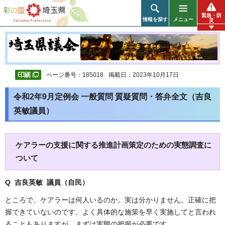
彩の国 埼玉県
緊急・防
情報を探す
メニュー
災
ページ番号：185018
掲載日：2023年10月17日
令和2年9月定例会 一般質問 質疑質問・答弁全文（吉良
英敏議員）
ケアラーの支援に関する推進計画策定のための実態調査に
ついて
Q 吉良英敏 議員（自民）
ところで、ケアラーは何人いるのか。実は分かりません。正確に把
握できていないのです。よく具体的な施策を早く実施してと言われ
ることもありますが、まずは実態の把握が必要です。