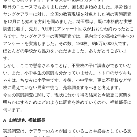
昨日のニュースでもありましたが、国も動き始めました。厚労省は
ヤングケアラーに対し、全国の教育現場を対象とした初の実態調査
を12月にも始める方針を固めました。埼玉県は、既に本格的な実態
調査に着手、先月、9月末にアンケート回収がおおむね終わったとこ
ろです。ヤングケアラーの実態調査では、県内全ての高校2年生への
アンケートを実施しました。その数、193校、約5万5,000人です。
ほとんどの学校から協力をいただきました。ありがとうございま
す。
しかし、ここで懸念されることは、不登校の子に調査ができていな
い。また、小中学生の実態も分かっていません。トトロのサツキち
ゃんは、ちなみに小学生です。今後、小中学生、更に不登校など学
校に通えていない児童生徒も、是非調査するべきと考えます。
今回の実態調査に関して、現状に分かり得る結果と今後更に実態を
明らかにするためにどのように調査を進めていくのか、福祉部長に
伺います。
A 山崎達也 福祉部長
実態調査は、ケアラーの方々が困っていることや必要としている支