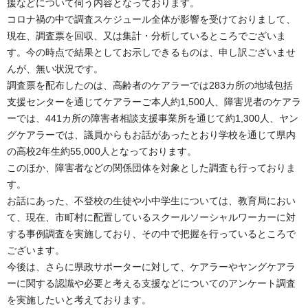
援などについて伺う内容となっております。
コロナ禍の中で調査スケジュール全体が影響を受けておりまして、
現在、調査票を回収、又は集計・分析しているところでございま
す。今の時点で結果としてお示しできるものは、申し訳ございませ
んが、無い状況です。
調査票を配布したのは、高齢者のケアラーでは283カ所の地域包括
支援センターを通じてケアラーご本人約1,500人、障害児者のケアラ
ーでは、441カ所の障害者相談支援事業所を通じて約1,300人、ヤン
グケアラーでは、議員からもお話があったとおり学校を通じて県内
の高校2年生約55,000人となっております。
このほか、障害者などの関係団体を対象とした調査も行っておりま
す。
お話にあった、不登校の生徒や小中学生については、教育局におい
て、現在、市町村に配置しているスクールソーシャルワーカーに対
する事例調査を実施しており、その中で把握を行っているところで
ございます。
今後は、さらに県政サポーターに対して、ケアラーやヤングケアラ
ーに関する認識や必要と考える支援などについてのアンケート調査
を実施したいと考えております。