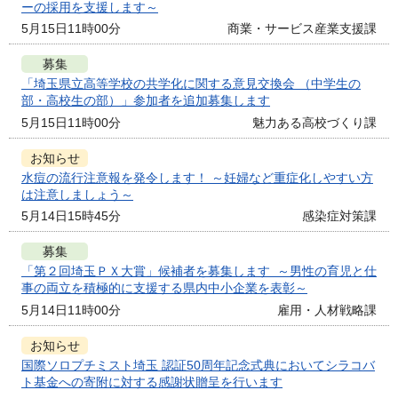
ーの採用を支援します～
5月15日11時00分
商業・サービス産業支援課
募集
「埼玉県立高等学校の共学化に関する意見交換会 （中学生の
部・高校生の部）」参加者を追加募集します
5月15日11時00分
魅力ある高校づくり課
お知らせ
水痘の流行注意報を発令します！ ～妊婦など重症化しやすい方
は注意しましょう～
5月14日15時45分
感染症対策課
募集
「第２回埼玉ＰＸ大賞」候補者を募集します ～男性の育児と仕
事の両立を積極的に支援する県内中小企業を表彰～
5月14日11時00分
雇用・人材戦略課
お知らせ
国際ソロプチミスト埼玉 認証50周年記念式典においてシラコバ
ト基金への寄附に対する感謝状贈呈を行います