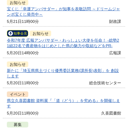
お知らせ
宝くじ「幸運アンバサダー」が知事を表敬訪問 ～ドリームジャ
ンボ宝くじ発売中～
5月21日11時00分
財政課
お知らせ
知事会見
令和7年度 広報アンバサダー・わっしょい大使を任命！ -総勢2
1組22名で農産物をはじめとした県の魅力や取組などをPR-
5月20日14時00分
広報課
お知らせ
新たに「埼玉県県土づくり優秀委託業務(課所長)表彰」を 創設
します
5月20日11時00分
総合技術センター
イベント
県立久喜図書館 資料展『「道（どう）」を究める』を開催しま
す
5月20日11時00分
久喜図書館
募集