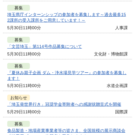
募集
埼玉県庁インターンシップの参加者を募集します～過去最多15
2課所の受入課所をご用意しています！～
5月30日11時00分
人事課
募集
「文芸埼玉」第114号作品募集について
5月30日11時00分
文化財・博物館課
募集
『夏休み親子企画 ダム・浄水場見学ツアー』の参加者を募集し
ます！
5月30日11時00分
水道企画課
お知らせ
「埼玉発世界行き」冠奨学金寄附者への感謝状贈呈式を開催
5月29日11時00分
国際課
募集
食品製造・地場産業事業者等の皆さま、全国規模の展示商談会