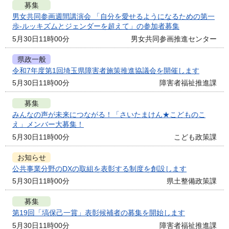
募集
男女共同参画週間講演会 「自分を愛せるようになるための第一
歩-ルッキズムとジェンダーを超えて」の参加者募集
5月30日11時00分
男女共同参画推進センター
県政一般
令和7年度第1回埼玉県障害者施策推進協議会を開催します
5月30日11時00分
障害者福祉推進課
募集
みんなの声が未来につながる！「さいたまけん★こどものこ
え」メンバー大募集！
5月30日11時00分
こども政策課
お知らせ
公共事業分野のDXの取組を表彰する制度を創設します
5月30日11時00分
県土整備政策課
募集
第19回「塙保己一賞」表彰候補者の募集を開始します
5月30日11時00分
障害者福祉推進課