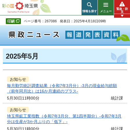
彩の国 埼玉県
緊急・防
情報を探す
メニュー
災
ページ番号：267086
発表日：2025年4月18日09時
2025年5月
お知らせ
毎月勤労統計調査結果（令和7年3月分）-3月の現金給与総額
（前年同月比）は16か月連続のプラス-
5月30日11時00分
統計課
お知らせ
埼玉県鉱工業指数（令和7年3月分、第1四半期分）-令和7年3月
分は生産が3か月ぶりの「低下」-
5月30日11時00分
統計課