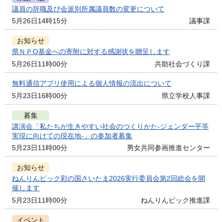
議員の辞職及び会派別所属議員数の変更について
5月26日14時15分
議事課
お知らせ
県ＮＰО基金への寄附に対する感謝状を贈呈します
5月26日11時00分
共助社会づくり課
無料通信アプリ使用による個人情報の流出について
5月23日16時00分
県立学校人事課
募集
講演会「私たちが生きやすい社会のつくりかた-ジェンダー平等
実現に向けての現在地-」の参加者募集
5月23日11時00分
男女共同参画推進センター
お知らせ
ねんりんピック彩の国さいたま2026実行委員会第2回総会を開
催します
5月23日11時00分
ねんりんピック推進課
イベント