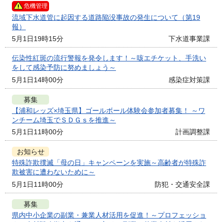
危機管理
流域下水道管に起因する道路陥没事故の発生について（第19
報）
5月1日19時15分
下水道事業課
伝染性紅斑の流行警報を発令します！～咳エチケット、手洗い
をして感染予防に努めましょう～
5月1日14時00分
感染症対策課
募集
【浦和レッズ×埼玉県】ゴールボール体験会参加者募集！ ～ワ
ンチーム埼玉でＳＤＧｓを推進～
5月1日11時00分
計画調整課
お知らせ
特殊詐欺撲滅「母の日」キャンペーンを実施～高齢者が特殊詐
欺被害に遭わないために～
5月1日11時00分
防犯・交通安全課
募集
県内中小企業の副業・兼業人材活用を促進！～プロフェッショ