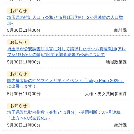
お知らせ
埼玉県の推計人口（令和7年5月1日現在）-2か月連続の人口増
加-
5月30日11時00分
統計課
お知らせ
埼玉県が公安調査庁長官に対して請求したオウム真理教団(アレ
フ及びひかりの輪)に関する調査結果の公表について
5月30日11時00分
地域政策課
お知らせ
国内最大級の性的マイノリティイベント「Tokyo Pride 2025」
に出展します！
5月30日11時00分
人権・男女共同参画課
お知らせ
埼玉県景気動向指数（令和7年3月分）-基調判断：3か月連続
「上方への局面変化」-
5月30日11時00分
統計課