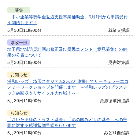
募集
「中小企業等奨学金返還支援事業補助金」6月1日から申請受付
を開始します！
5月30日11時00分
就業支援課
県政一般
埼玉県地域防災計画の修正及び県民コメント（意見募集）の結
果の公表について
5月30日11時00分
災害対策課
お知らせ
浦和レッズ・埼玉スタジアム2○○2と連携してサーキュラーエコ
ノミーワークショップを開催します！～浦和レッズのプラスチ
ック袋回収＆リサイクル大作戦！～
5月30日11時00分
資源循環推進課
お知らせ
「さいたま緑のトラスト基金」「彩の国みどりの基金」への寄
附に対する感謝状贈呈式を行います
5月30日11時00分
みどり自然課