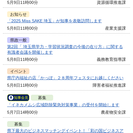
5月9日11時00分
資源循環推進課
お知らせ
「2025 Miss SAKE 埼玉」が知事を表敬訪問します
5月8日11時00分
産業支援課
県政一般
第2回「 埼玉県学力・学習状況調査の今後の在り方」に関する
有識者会議を開催します
5月8日11時00分
義務教育指導課
イベント
県庁内福祉の店「かっぽ」２８周年フェスタにお越しください
5月8日11時00分
障害者福祉推進課
募集
知事会見
「イネカメムシ広域防除緊急対策事業」の受付を開始します
5月7日14時00分
農産物安全課
募集
県下最大のビジネスマッチングイベント！「彩の国ビジネスア