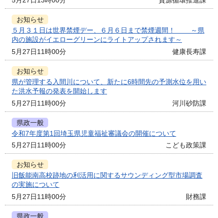
5月27日13時00分
資源循環推進課
お知らせ
５月３１日は世界禁煙デー、６月６日まで禁煙週間！ ～県
内の施設がイエローグリーンにライトアップされます～
5月27日11時00分
健康長寿課
お知らせ
県が管理する入間川について、新たに6時間先の予測水位を用い
た洪水予報の発表を開始します
5月27日11時00分
河川砂防課
県政一般
令和7年度第1回埼玉県児童福祉審議会の開催について
5月27日11時00分
こども政策課
お知らせ
旧飯能南高校跡地の利活用に関するサウンディング型市場調査
の実施について
5月27日11時00分
財務課
県政一般