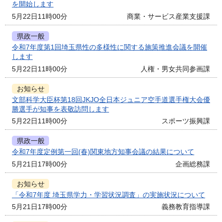
を開始します
5月22日11時00分
商業・サービス産業支援課
県政一般
令和7年度第1回埼玉県性の多様性に関する施策推進会議を開催
します
5月22日11時00分
人権・男女共同参画課
お知らせ
文部科学大臣杯第18回JKJO全日本ジュニア空手道選手権大会優
勝選手が知事を表敬訪問します
5月22日11時00分
スポーツ振興課
県政一般
令和7年度定例第一回(春)関東地方知事会議の結果について
5月21日17時00分
企画総務課
お知らせ
「令和7年度 埼玉県学力・学習状況調査」の実施状況について
5月21日17時00分
義務教育指導課