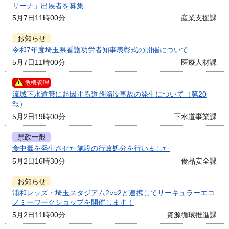
リーナ」出展者を募集
5月7日11時00分
産業支援課
お知らせ
令和7年度埼玉県看護功労者知事表彰式の開催について
5月7日11時00分
医療人材課
危機管理
流域下水道管に起因する道路陥没事故の発生について（第20
報）
5月2日19時00分
下水道事業課
県政一般
食中毒を発生させた施設の行政処分を行いました
5月2日16時30分
食品安全課
お知らせ
浦和レッズ・埼玉スタジアム2○○2と連携してサーキュラーエコ
ノミーワークショップを開催します！
5月2日11時00分
資源循環推進課