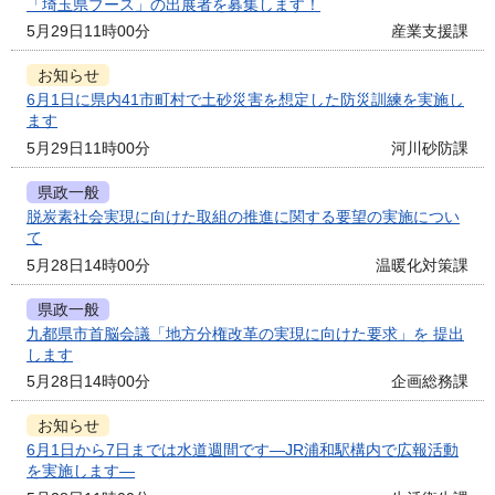
「埼玉県ブース」の出展者を募集します！
5月29日11時00分
産業支援課
お知らせ
6月1日に県内41市町村で土砂災害を想定した防災訓練を実施し
ます
5月29日11時00分
河川砂防課
県政一般
脱炭素社会実現に向けた取組の推進に関する要望の実施につい
て
5月28日14時00分
温暖化対策課
県政一般
九都県市首脳会議「地方分権改革の実現に向けた要求」を 提出
します
5月28日14時00分
企画総務課
お知らせ
6月1日から7日までは水道週間です―JR浦和駅構内で広報活動
を実施します―