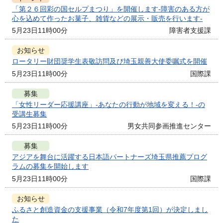
「第２６回彩の国セルプまつり」を開催します-障害のある方が
心を込めて作ったお菓子、雑貨などの展示・販売を行います-
5月23日11時00分
障害者支援課
お知らせ
ロータリー財団奨学生表敬訪問及び埼玉親善大使委嘱式を開催
5月23日11時00分
国際課
募集
「女性リーダー応援講座」-あなたの行動が地域を変える！-の
受講生募集
5月23日11時00分
男女共同参画推進センター
募集
アジアを舞台に活躍する日本語パートナーズ埼玉県推薦プログ
ラムの募集を開始します
5月23日11時00分
国際課
お知らせ
ふるさと創造資金の支援事業（令和7年度第1回）が決定しまし
た