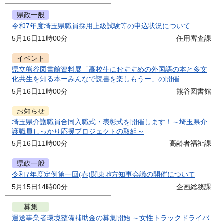
県政一般
令和7年度埼玉県職員採用上級試験等の申込状況について
5月16日11時00分
任用審査課
イベント
県立熊谷図書館資料展「高校生におすすめの外国語の本と多文
化共生を知る本ーみんなで読書を楽しもうー」の開催
5月16日11時00分
熊谷図書館
お知らせ
埼玉県介護職員合同入職式・表彰式を開催します！～埼玉県介
護職員しっかり応援プロジェクトの取組～
5月16日11時00分
高齢者福祉課
県政一般
令和7年度定例第一回(春)関東地方知事会議の開催について
5月15日14時00分
企画総務課
募集
運送事業者環境整備補助金の募集開始 ～女性トラックドライバ