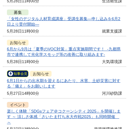
5月28日11時00分
生活衛生課
募集
「女性のデジタル人材育成講座」受講生募集―申し込みを6月2
日より受付開始―
5月28日11時00分
就業支援課
お知らせ
6月から9月は「夏季のVOC対策」重点実施期間です！ -九都県
市で連携して光化学スモッグ等の改善に取り組みます-
5月28日11時00分
大気環境課
お知らせ
知事会見
6月1日からの出水期を迎えるにあたり、水害、土砂災害に対す
る「備え」をお願いします
5月27日14時00分
河川砂防課
イベント
楽しく体験「SDGsフェア＠コクーンシティ 2025」を開催しま
す ～ 涼しさ体感「さいたま打ち水大作戦2025」も同時開催
～