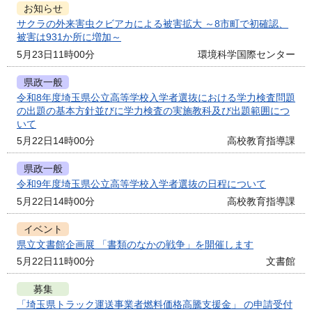
お知らせ
サクラの外来害虫クビアカによる被害拡大 ～8市町で初確認、
被害は931か所に増加～
5月23日11時00分
環境科学国際センター
県政一般
令和8年度埼玉県公立高等学校入学者選抜における学力検査問題
の出題の基本方針並びに学力検査の実施教科及び出題範囲につ
いて
5月22日14時00分
高校教育指導課
県政一般
令和9年度埼玉県公立高等学校入学者選抜の日程について
5月22日14時00分
高校教育指導課
イベント
県立文書館企画展 「書類のなかの戦争」を開催します
5月22日11時00分
文書館
募集
「埼玉県トラック運送事業者燃料価格高騰支援金」 の申請受付