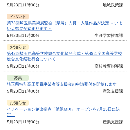
5月23日11時00分
地域政策課
イベント
第73回埼玉県美術展覧会（県展）入賞・入選作品が決定 －いよ
いよ県展が始まります－
5月23日11時00分
生涯学習推進課
お知らせ
第42回埼玉県高等学校総合文化祭開会式・第49回全国高等学校
総合文化祭壮行会について
5月23日11時00分
高校教育指導課
募集
埼玉県特別高圧受電事業者等支援金の申請受付を開始します
5月23日11時00分
産業支援課
お知らせ
イノベーション創出拠点「渋沢MIX」 オープンを7月25日に決
定！
5月23日11時00分
産業支援課