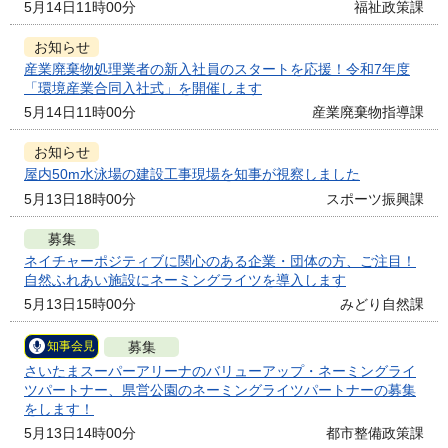
5月14日11時00分
福祉政策課
お知らせ
産業廃棄物処理業者の新入社員のスタートを応援！令和7年度
「環境産業合同入社式」を開催します
5月14日11時00分
産業廃棄物指導課
お知らせ
屋内50m水泳場の建設工事現場を知事が視察しました
5月13日18時00分
スポーツ振興課
募集
ネイチャーポジティブに関心のある企業・団体の方、ご注目！
自然ふれあい施設にネーミングライツを導入します
5月13日15時00分
みどり自然課
募集
知事会見
さいたまスーパーアリーナのバリューアップ・ネーミングライ
ツパートナー、県営公園のネーミングライツパートナーの募集
をします！
5月13日14時00分
都市整備政策課