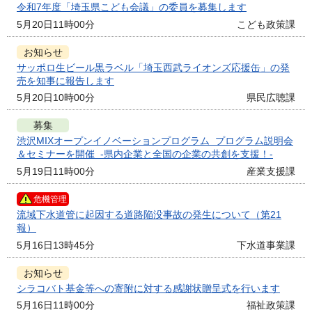
令和7年度「埼玉県こども会議」の委員を募集します
5月20日11時00分
こども政策課
お知らせ
サッポロ生ビール黒ラベル「埼玉西武ライオンズ応援缶」の発
売を知事に報告します
5月20日10時00分
県民広聴課
募集
渋沢MIXオープンイノベーションプログラム プログラム説明会
＆セミナーを開催 -県内企業と全国の企業の共創を支援！-
5月19日11時00分
産業支援課
危機管理
流域下水道管に起因する道路陥没事故の発生について（第21
報）
5月16日13時45分
下水道事業課
お知らせ
シラコバト基金等への寄附に対する感謝状贈呈式を行います
5月16日11時00分
福祉政策課