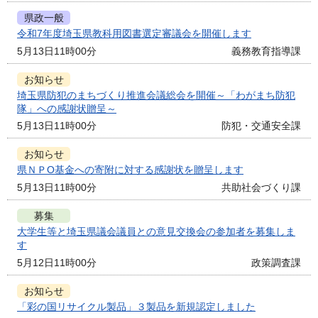
県政一般
令和7年度埼玉県教科用図書選定審議会を開催します
5月13日11時00分
義務教育指導課
お知らせ
埼玉県防犯のまちづくり推進会議総会を開催～「わがまち防犯
隊」への感謝状贈呈～
5月13日11時00分
防犯・交通安全課
お知らせ
県ＮＰО基金への寄附に対する感謝状を贈呈します
5月13日11時00分
共助社会づくり課
募集
大学生等と埼玉県議会議員との意見交換会の参加者を募集しま
す
5月12日11時00分
政策調査課
お知らせ
「彩の国リサイクル製品」３製品を新規認定しました