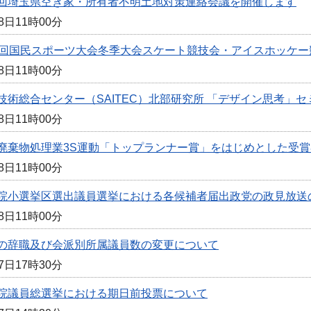
回埼玉県空き家・所有者不明土地対策連絡会議を開催します
8日11時00分
0回国民スポーツ大会冬季大会スケート競技会・アイスホッケ
8日11時00分
技術総合センター（SAITEC）北部研究所 「デザイン思考」セ
8日11時00分
廃棄物処理業3S運動「トップランナー賞」をはじめとした受
8日11時00分
院小選挙区選出議員選挙における各候補者届出政党の政見放送
8日11時00分
の辞職及び会派別所属議員数の変更について
7日17時30分
院議員総選挙における期日前投票について