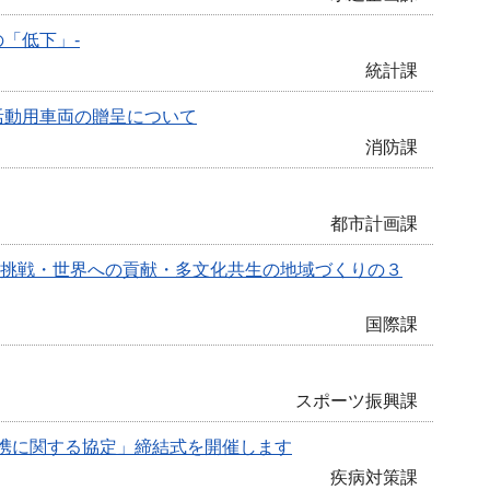
「低下」-
統計課
活動用車両の贈呈について
消防課
都市計画課
の挑戦・世界への貢献・多文化共生の地域づくりの３
国際課
スポーツ振興課
携に関する協定」締結式を開催します
疾病対策課