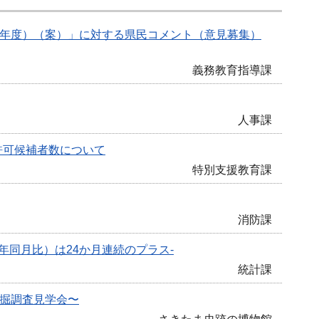
0年度）（案）」に対する県民コメント（意見募集）
義務教育指導課
人事課
許可候補者数について
特別支援教育課
消防課
年同月比）は24か月連続のプラス-
統計課
発掘調査見学会〜