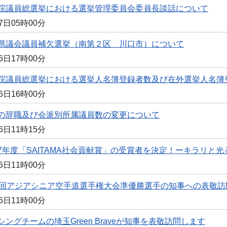
院議員総選挙における選挙管理委員会委員長談話について
7日05時00分
県議会議員補欠選挙（南第２区 川口市）について
6日17時00分
院議員総選挙における選挙人名簿登録者数及び在外選挙人名簿
6日16時00分
の辞職及び会派別所属議員数の変更について
6日11時15分
7年度「SAITAMA社会貢献賞」の受賞者を決定！ーキラリと
6日11時00分
1回アジアシニア空手道選手権大会準優勝選手の知事への表敬訪
6日11時00分
シングチームの埼玉Green Braveが知事を表敬訪問します