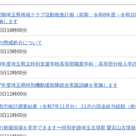
2期埼玉県地域クラブ活動推進計画（前期：令和8年度～令和1
施します
0日16時00分
の懲戒処分について
0日15時00分
8年度埼玉県立特別支援学校高等部職業学科・高等部分校入学
0日12時00分
7年度埼玉県特別機動援助隊総合実践訓練を実施します
0日11時00分
勤労統計調査結果（令和7年11月分）-11月の現金給与総額（前
0日11時00分
の発掘現場を見学できます〜特別史跡埼玉古墳群 愛宕山古墳