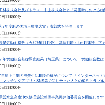
0日11時00分
工材株式会社及びトラスコ中山株式会社と「災害時における物
0日11時00分
和7年度彩の国埼玉環境大賞」表彰式を開催します
0日11時00分
県景気動向指数（令和7年11月分）-基調判断：4か月連続「下
0日11時00分
７年労働組合基礎調査結果（埼玉県）についてー労働組合数は
0日11時00分
7年度上半期の消費生活相談の概況について-「インターネッ
「マッチングアプリ・SNS等で知り合った人との契約トラブル
0日11時00分
県営水道高度浄水処理施設整備事業再評価委員会を開催します
0日11時00分