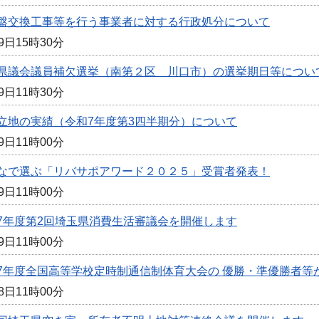
盤交換工事等を行う事業者に対する行政処分について
9日15時30分
県議会議員補欠選挙（南第２区 川口市）の選挙期日等につい
9日11時30分
立地の実績（令和7年度第3四半期分）について
9日11時00分
なで選ぶ「リバサポアワード２０２５」受賞者発表！
9日11時00分
7年度第2回埼玉県消費生活審議会を開催します
9日11時00分
7年度全国高等学校定時制通信制体育大会の 優勝・準優勝者等
8日11時00分