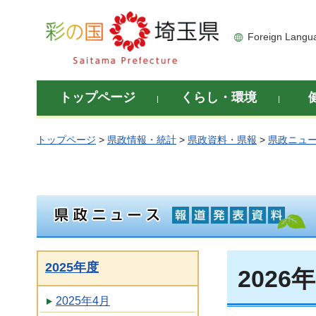
彩の国 埼玉県
Foreign Langu
トップページ
くらし・環境
トップページ
>
県政情報・統計
>
県政資料・県報
>
県政ニュ
2025年度
2026
2025年4月