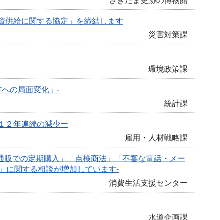
さきたま史跡の博物館
資供給に関する協定」を締結します
災害対策課
環境政策課
方への局面変化」-
統計課
１２年連続の減少ー
雇用・人材戦略課
ト通販での定期購入」「点検商法」「不審な電話・メー
」に関する相談が増加しています-
消費生活支援センター
水道企画課