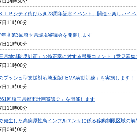
7日14時30分
ＫＩＰシティ街びらき23周年記念イベント」開催～楽しいイ
7日11時00分
7年度第3回埼玉県環境審議会を開催します
7日11時00分
玉県地域防災計画」の修正案に対する県民コメント（意見募集
7日11時00分
のプッシュ型支援対応埼玉版FEMA実動訓練」を実施します！
7日11時00分
261回埼玉県都市計画審議会」を開催します
7日11時00分
で発生した高病原性鳥インフルエンザに係る移動制限区域の解
7日09時00分