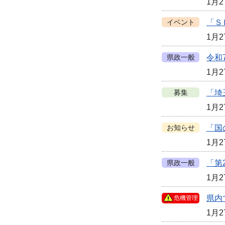
1月2
イベント
「Ｓ
1月2
県政一般
令和
1月2
募集
「埼
1月2
お知らせ
「国
1月2
県政一般
「第
1月2
県内
危機管理
1月2