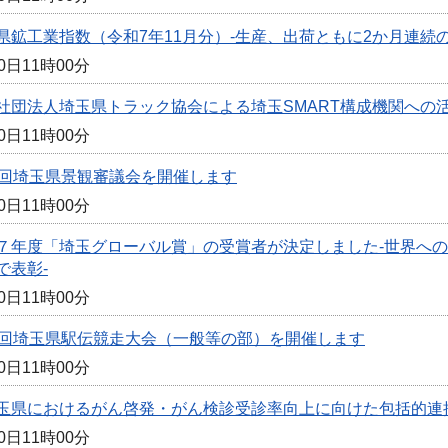
県鉱工業指数（令和7年11月分）-生産、出荷ともに2か月連続の
0日11時00分
社団法人埼玉県トラック協会による埼玉SMART構成機関への
0日11時00分
7回埼玉県景観審議会を開催します
0日11時00分
７年度「埼玉グローバル賞」の受賞者が決定しました-世界へ
で表彰-
0日11時00分
3回埼玉県駅伝競走大会（一般等の部）を開催します
0日11時00分
玉県におけるがん啓発・がん検診受診率向上に向けた包括的連
0日11時00分