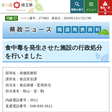
彩の国 埼玉県
緊急・防
情報を探す
メニュー
災
ページ番号：277862
発表日：2026年1月17日17時
食中毒を発生させた施設の行政処分
を行いました
部局名：保健医療部
課所名：食品安全課
担当名：食品保健・監視担当
担当者名：秋山・堤・駒
内線電話番号：3611
直通電話番号：048-830-3611