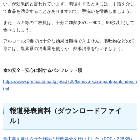
い」が効果的と言われています。調理をするときには、手指を介し
て食品を汚染することがありますので、手洗いを徹底しましょう。
また、カキ等の二枚貝は、十分に加熱(85℃～90℃、90秒以上)して
食べましょう。
アルコール消毒では十分な効果は期待できません。嘔吐物などの消
毒には、塩素系の消毒薬を使うか、熱湯消毒を行いましょう。
食の安全・安心に関するパンフレット類
https://www.pref.saitama.lg.jp/a0708/kensyu-koza-panf/panf/index.h
tml
報道発表資料（ダウンロードファイ
ル）
食中毒を発生させた施設の行政処分を行いました（PDF：228KB）