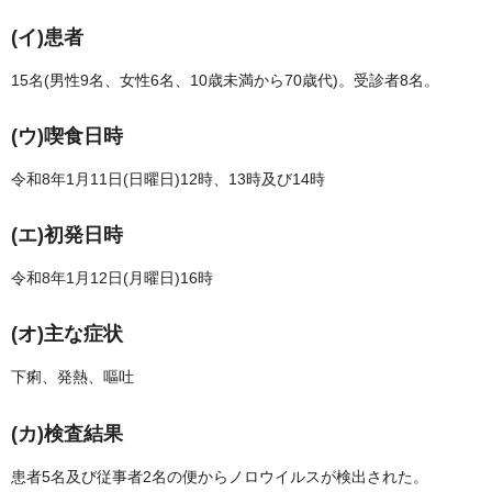
(イ)患者
15名(男性9名、女性6名、10歳未満から70歳代)。受診者8名。
(ウ)喫食日時
令和8年1月11日(日曜日)12時、13時及び14時
(エ)初発日時
令和8年1月12日(月曜日)16時
(オ)主な症状
下痢、発熱、嘔吐
(カ)検査結果
患者5名及び従事者2名の便からノロウイルスが検出された。