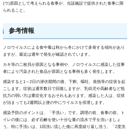
(ウ)原因として考えられる食事が、当該施設で提供された食事に限
られること。
参考情報
ノロウイルスによる食中毒は秋から冬にかけて多発する傾向があり
ますが、最近は通年で発生が確認されています。
カキ等の二枚貝が原因となる事例や、ノロウイルスに感染した従事
者により汚染された食品が原因となる事例も多く発生します。
感染すると1～2日の潜伏期間の後、下痢、嘔吐、発熱等の症状を起
こします。症状は通常数日で回復しますが、乳幼児や高齢者など抵
抗力の弱い方は重症化するおそれもあります。感染した人は、症状
が治まっても2週間以上便の中にウイルスを排泄します。
感染予防のポイントは、「手洗い」です。調理の前、食事の前、ト
イレの後には、必ず石鹸を使い十分な量の流水で手を洗いましょ
う。特に手洗いは、1回洗い流した後に再度繰り返し洗う、「2度洗