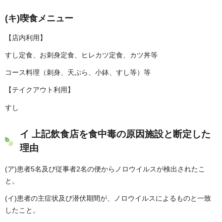
(キ)喫食メニュー
【店内利用】
すし定食、お刺身定食、ヒレカツ定食、カツ丼等
コース料理（刺身、天ぷら、小鉢、すし等）等
【テイクアウト利用】
すし
イ 上記飲食店を食中毒の原因施設と断定した
理由
(ア)患者5名及び従事者2名の便からノロウイルスが検出されたこ
と。
(イ)患者の主症状及び潜伏期間が、ノロウイルスによるものと一致
したこと。