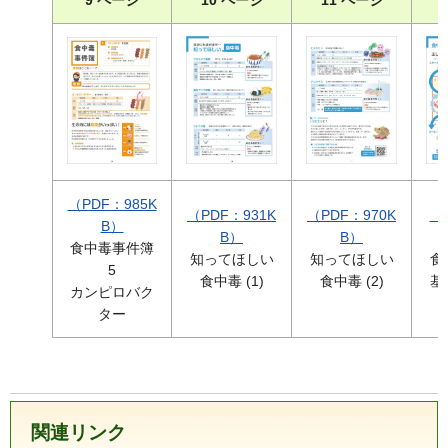
（PDF：985K
（PDF：931K
（PDF：970K
（
B）
B）
B）
食中毒事件簿
知ってほしい
知ってほしい
食
5
食中毒 (1)
食中毒 (2)
基
カンピロバク
ター
関連リンク