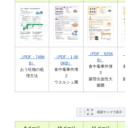
（PDF：925K
（
（PDF：748K
（PDF：1,06
B）
B）
0KB）
食中毒事件簿
食
おう吐物の処
食中毒事件簿
3
理方法
2
腸管出血性大
腸
ウエルシュ菌
腸菌
画面サイズで表示
9 ページ
10 ページ
11 ページ