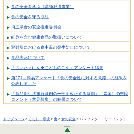
食の安全を学ぶ（講師派遣事業）
食の安全を守る取組
埼玉県食の安全推進委員会
紅麹を含む健康食品の取扱いについて
避難所における食中毒の発生防止について
食品表示について
「さいたまけん★こどものこえ」アンケート結果
第271回簡易アンケート「食の安全性に対する意識」の結果を
公表しました
「食品衛生法施行条例の一部を改正する条例」（素案）の県民
コメント（意見募集）の結果について
トップページ
>
くらし・環境
>
食
>
食の安全
> パンフレット・リーフレット