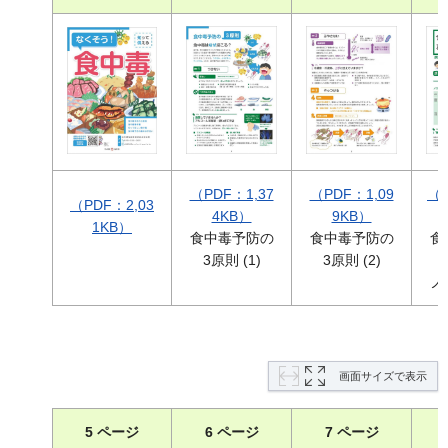
（PDF：1,37
（PDF：1,09
（P
（PDF：2,03
4KB）
9KB）
1KB）
食中毒予防の
食中毒予防の
食
3原則 (1)
3原則 (2)
ノ
画面サイズで表示
5 ページ
6 ページ
7 ページ