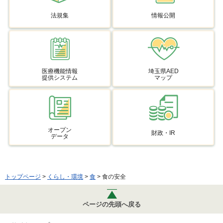
法規集
情報公開
医療機能情報
埼玉県AED
提供システム
マップ
オープン
財政・IR
データ
トップページ
>
くらし・環境
>
食
> 食の安全
ページの先頭へ戻る