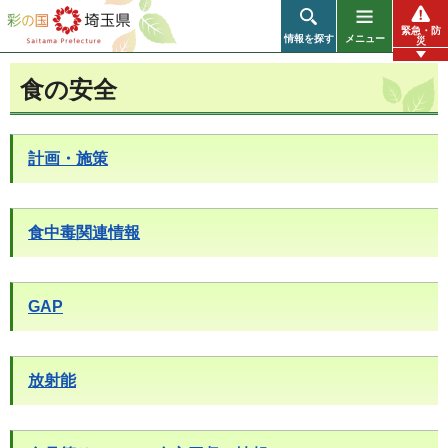
彩の国 埼玉県
緊急・防
情報を探す
メニュー
災
食の安全
計画・施策
食中毒関連情報
GAP
放射能