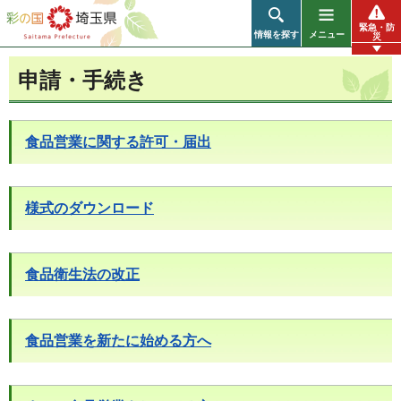
彩の国 埼玉県
緊急・防
情報を探す
メニュー
災
申請・手続き
食品営業に関する許可・届出
様式のダウンロード
食品衛生法の改正
食品営業を新たに始める方へ