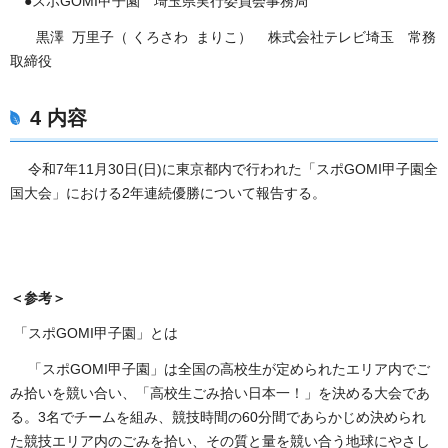
●スポGOMI甲子園 埼玉県実行委員会事務局
黒澤 万里子（ くろさわ まりこ） 株式会社テレビ埼玉 常務
取締役
4 内容
令和7年11月30日(日)に東京都内で行われた「スポGOMI甲子園全
国大会」における2年連続優勝について報告する。
＜参考＞
「スポGOMI甲子園」とは
「スポGOMI甲子園」は全国の高校生が定められたエリア内でご
み拾いを競い合い、「高校生ごみ拾い日本一！」を決める大会であ
る。3名でチームを組み、競技時間の60分間であらかじめ決められ
た競技エリア内のごみを拾い、その質と量を競い合う地球にやさし