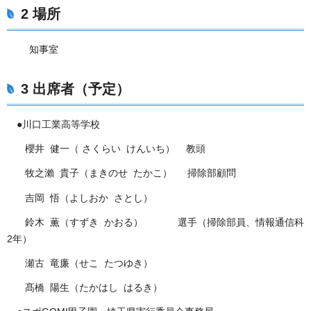
2 場所
知事室
3 出席者（予定）
●
川口工業高等学校
櫻井 健一（ さくらい けんいち） 教頭
牧之瀨 貴子（まきのせ たかこ） 掃除部顧問
吉岡 悟（よしおか さとし）
鈴木 薫（すずき かおる） 選手（掃除部員、情報通信科
2年）
瀬古 竜廉（せこ たつゆき）
髙橋 陽生（たかはし はるき）