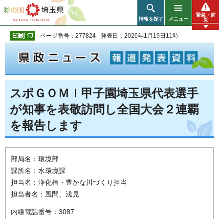
彩の国 埼玉県
緊急・防
情報を探す
メニュー
災
ページ番号：277824
発表日：2026年1月19日11時
スポＧＯＭＩ甲子園埼玉県代表選手
が知事を表敬訪問し全国大会２連覇
を報告します
部局名：環境部
課所名：水環境課
担当名：浄化槽・豊かな川づくり担当
担当者名：風間、浅見
内線電話番号：3087