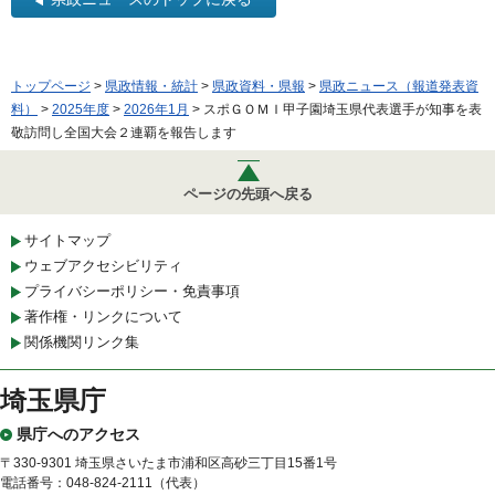
トップページ
>
県政情報・統計
>
県政資料・県報
>
県政ニュース（報道発表資
料）
>
2025年度
>
2026年1月
> スポＧＯＭＩ甲子園埼玉県代表選手が知事を表
敬訪問し全国大会２連覇を報告します
ページの先頭へ戻る
サイトマップ
ウェブアクセシビリティ
プライバシーポリシー・免責事項
著作権・リンクについて
関係機関リンク集
埼玉県庁
県庁へのアクセス
〒330-9301 埼玉県さいたま市浦和区高砂三丁目15番1号
電話番号：048-824-2111（代表）