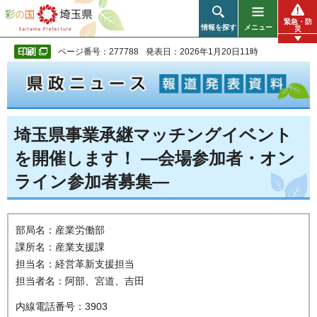
彩の国 埼玉県
緊急・防
情報を探す
メニュー
災
ページ番号：277788
発表日：2026年1月20日11時
埼玉県事業承継マッチングイベント
を開催します！ ―会場参加者・オン
ライン参加者募集―
部局名：産業労働部
課所名：産業支援課
担当名：経営革新支援担当
担当者名：阿部、宮道、吉田
内線電話番号：3903