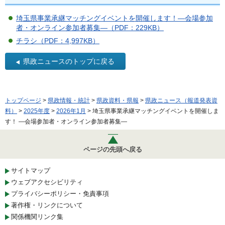
埼玉県事業承継マッチングイベントを開催します！―会場参加
者・オンライン参加者募集―（PDF：229KB）
チラシ（PDF：4,997KB）
県政ニュースのトップに戻る
トップページ
>
県政情報・統計
>
県政資料・県報
>
県政ニュース（報道発表資
料）
>
2025年度
>
2026年1月
> 埼玉県事業承継マッチングイベントを開催しま
す！ ―会場参加者・オンライン参加者募集―
ページの先頭へ戻る
サイトマップ
ウェブアクセシビリティ
プライバシーポリシー・免責事項
著作権・リンクについて
関係機関リンク集