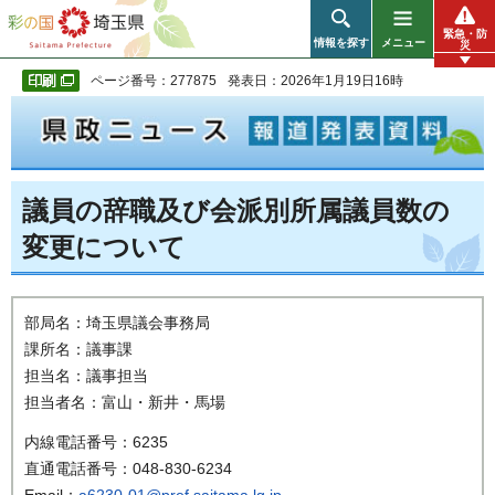
彩の国 埼玉県
緊急・防
情報を探す
メニュー
災
ページ番号：277875
発表日：2026年1月19日16時
議員の辞職及び会派別所属議員数の
変更について
部局名：埼玉県議会事務局
課所名：議事課
担当名：議事担当
担当者名：富山・新井・馬場
内線電話番号：6235
直通電話番号：048-830-6234
Email：
a6230-01@pref.saitama.lg.jp