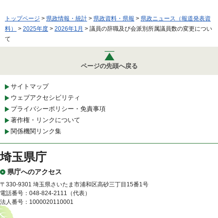
トップページ
>
県政情報・統計
>
県政資料・県報
>
県政ニュース（報道発表資
料）
>
2025年度
>
2026年1月
> 議員の辞職及び会派別所属議員数の変更につい
て
ページの先頭へ戻る
サイトマップ
ウェブアクセシビリティ
プライバシーポリシー・免責事項
著作権・リンクについて
関係機関リンク集
埼玉県庁
県庁へのアクセス
〒330-9301 埼玉県さいたま市浦和区高砂三丁目15番1号
電話番号：048-824-2111（代表）
法人番号：1000020110001