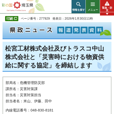
彩の国 埼玉県
緊急・防
情報を探す
メニュー
災
ページ番号：277929
発表日：2026年1月30日11時
松宮工材株式会社及びトラスコ中山
株式会社と「災害時における物資供
給に関する協定」を締結します
部局名：危機管理防災部
課所名：災害対策課
担当名：災害対策担当
担当者名：米山、伊藤、田中
内線電話番号：048-830-8181