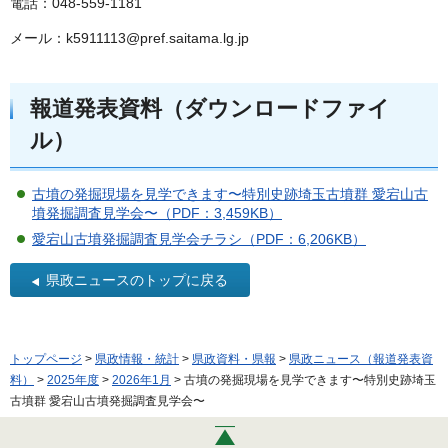
電話：048-559-1181
メール：k5911113@pref.saitama.lg.jp
報道発表資料（ダウンロードファイ
ル）
古墳の発掘現場を見学できます〜特別史跡埼玉古墳群 愛宕山古
墳発掘調査見学会〜（PDF：3,459KB）
愛宕山古墳発掘調査見学会チラシ（PDF：6,206KB）
県政ニュースのトップに戻る
トップページ
>
県政情報・統計
>
県政資料・県報
>
県政ニュース（報道発表資
料）
>
2025年度
>
2026年1月
> 古墳の発掘現場を見学できます〜特別史跡埼玉
古墳群 愛宕山古墳発掘調査見学会〜