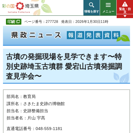
彩の国 埼玉県
緊急・防
情報を探す
メニュー
災
ページ番号：277728
発表日：2026年1月30日11時
古墳の発掘現場を見学できます〜特
別史跡埼玉古墳群 愛宕山古墳発掘調
査見学会〜
部局名：教育局
課所名：さきたま史跡の博物館
担当名：史跡整備担当
担当者名：片山 宇髙
直通電話番号：048-559-1181