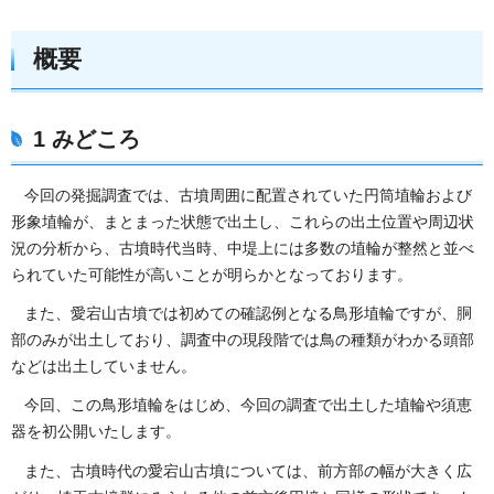
概要
1 みどころ
今回の発掘調査では、古墳周囲に配置されていた円筒埴輪および
形象埴輪が、まとまった状態で出土し、これらの出土位置や周辺状
況の分析から、古墳時代当時、中堤上には多数の埴輪が整然と並べ
られていた可能性が高いことが明らかとなっております。
また、愛宕山古墳では初めての確認例となる鳥形埴輪ですが、胴
部のみが出土しており、調査中の現段階では鳥の種類がわかる頭部
などは出土していません。
今回、この鳥形埴輪をはじめ、今回の調査で出土した埴輪や須恵
器を初公開いたします。
また、古墳時代の愛宕山古墳については、前方部の幅が大きく広