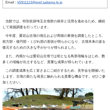
Email：
k5911113@pref.saitama.lg.jp
当館では、特別史跡埼玉古墳群の保存と活用を進めるため、継続
して発掘調査を行っています。
今年度、愛宕山古墳の墳丘および周堀の東側を調査したところ、
前方部・後円部・くびれ部の形状が明らかになり、古墳本来の姿を
復元するための大きな手がかりが得られました。
また、内堀からは愛宕山古墳では初となる鳥形埴輪をはじめ、数
多くの埴輪が出土するなど、貴重な成果が得られています。
この調査成果を広く皆さまにご紹介するため、見学会を開催いた
します。古墳の新たな発見に触れられる貴重な機会です。ぜひご参
加ください。