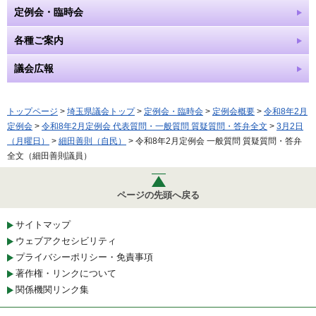
定例会・臨時会
各種ご案内
議会広報
トップページ
>
埼玉県議会トップ
>
定例会・臨時会
>
定例会概要
>
令和8年2月
定例会
>
令和8年2月定例会 代表質問・一般質問 質疑質問・答弁全文
>
3月2日
（月曜日）
>
細田善則（自民）
> 令和8年2月定例会 一般質問 質疑質問・答弁
全文（細田善則議員）
ページの先頭へ戻る
サイトマップ
ウェブアクセシビリティ
プライバシーポリシー・免責事項
著作権・リンクについて
関係機関リンク集