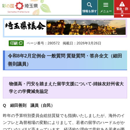
彩の国 埼玉県
緊急・防
情報を探す
メニュー
災
ページ番号：280572
掲載日：2026年3月26日
令和8年2月定例会 一般質問 質疑質問・答弁全文（細田
善則議員）
物価高・円安を踏まえた留学支援について-姉妹友好州省大
学との学費減免協定
Q 細田善則 議員（自民）
昨年の予算特別委員会総括質疑でも指摘いたしましたが、海外のイ
ンフレと為替相場の変動によりまして、若者の留学のハードルがか
つていないほど高まっています。経済的な理由で意欲ある若者が夢