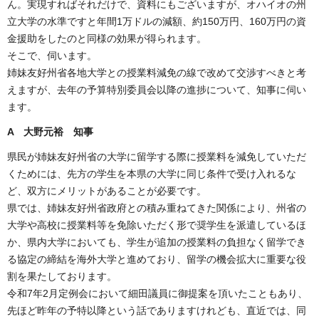
ん。実現すればそれだけで、資料にもございますが、オハイオの州
立大学の水準ですと年間1万ドルの減額、約150万円、160万円の資
金援助をしたのと同様の効果が得られます。
そこで、伺います。
姉妹友好州省各地大学との授業料減免の線で改めて交渉すべきと考
えますが、去年の予算特別委員会以降の進捗について、知事に伺い
ます。
A 大野元裕 知事
県民が姉妹友好州省の大学に留学する際に授業料を減免していただ
くためには、先方の学生を本県の大学に同じ条件で受け入れるな
ど、双方にメリットがあることが必要です。
県では、姉妹友好州省政府との積み重ねてきた関係により、州省の
大学や高校に授業料等を免除いただく形で奨学生を派遣しているほ
か、県内大学においても、学生が追加の授業料の負担なく留学でき
る協定の締結を海外大学と進めており、留学の機会拡大に重要な役
割を果たしております。
令和7年2月定例会において細田議員に御提案を頂いたこともあり、
先ほど昨年の予特以降という話でありますけれども、直近では、同