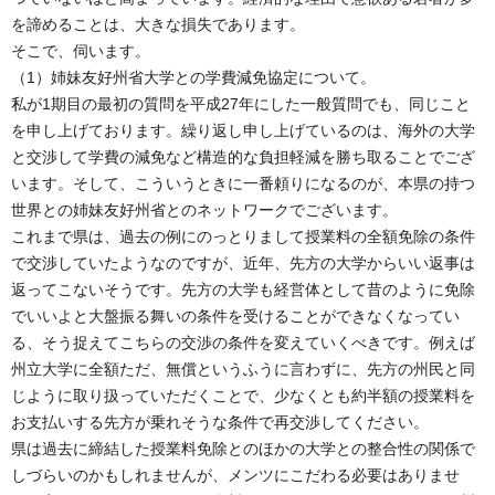
を諦めることは、大きな損失であります。
そこで、伺います。
（1）姉妹友好州省大学との学費減免協定について。
私が1期目の最初の質問を平成27年にした一般質問でも、同じこと
を申し上げております。繰り返し申し上げているのは、海外の大学
と交渉して学費の減免など構造的な負担軽減を勝ち取ることでござ
います。そして、こういうときに一番頼りになるのが、本県の持つ
世界との姉妹友好州省とのネットワークでございます。
これまで県は、過去の例にのっとりまして授業料の全額免除の条件
で交渉していたようなのですが、近年、先方の大学からいい返事は
返ってこないそうです。先方の大学も経営体として昔のように免除
でいいよと大盤振る舞いの条件を受けることができなくなってい
る、そう捉えてこちらの交渉の条件を変えていくべきです。例えば
州立大学に全額ただ、無償というふうに言わずに、先方の州民と同
じように取り扱っていただくことで、少なくとも約半額の授業料を
お支払いする先方が乗れそうな条件で再交渉してください。
県は過去に締結した授業料免除とのほかの大学との整合性の関係で
しづらいのかもしれませんが、メンツにこだわる必要はありませ