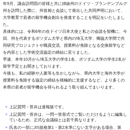
年9月、議会訪問団の皆様と共に姉妹州のドイツ・ブランデンブルグ
州を訪問した際に、州首相と会談して発出した共同声明において、
大学教育で若者の留学機会創出を推進することを明記をいたしまし
た。
具体的には、令和6年の在ドイツ日本大使と私との会談を契機に、今
回、州を代表するポツダム大学と県内の埼玉大学、獨協大学間で共
同研究プロジェクトや職員交流、授業料が免除となる交換留学など
を内容とした学術交流協定の締結に至りました。
早速、本年10月から埼玉大学の学生1名、ポツダム大学の学生2名が
留学予定とお聞きしております。
今後も、私の経験や人脈等も生かしながら、県内大学と海外大学が
授業料を免除する協定の締結を積極的に支援するなど、より多くの
本県の若者が留学機会を得られるよう取り組んでまいります。
上記質問・答弁は速報版です。
上記質問・答弁は、一問一答形式でご覧いただけるように編集し
ているため、正式な会議録とは若干異なります。
氏名の一部にJIS規格第1・第2水準にない文字がある場合、第