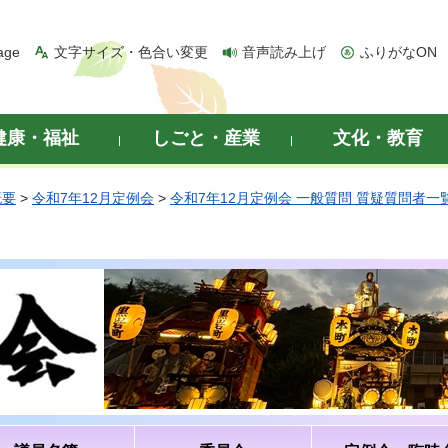
age
文字サイズ・色合い変更
音声読み上げ
ふりがなON
健康・福祉
しごと・産業
文化・教育
概要
>
令和7年12月定例会
>
令和7年12月定例会 一般質問 質疑質問者一