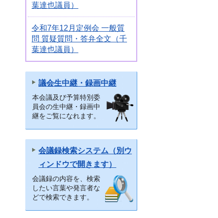
葉達也議員）
令和7年12月定例会 一般質
問 質疑質問・答弁全文（千
葉達也議員）
議会生中継・録画中継
本会議及び予算特別委
員会の生中継・録画中
継をご覧になれます。
会議録検索システム（別ウ
ィンドウで開きます）
会議録の内容を、検索
したい言葉や発言者な
どで検索できます。