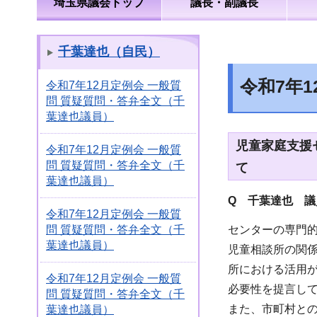
埼玉県議会トップ
議長・副議長
千葉達也（自民）
令和7年
令和7年12月定例会 一般質
問 質疑質問・答弁全文（千
葉達也議員）
児童家庭支援
令和7年12月定例会 一般質
問 質疑質問・答弁全文（千
て
葉達也議員）
Q 千葉達也 議
令和7年12月定例会 一般質
センターの専門
問 質疑質問・答弁全文（千
葉達也議員）
児童相談所の関
所における活用
令和7年12月定例会 一般質
必要性を提言し
問 質疑質問・答弁全文（千
また、市町村と
葉達也議員）