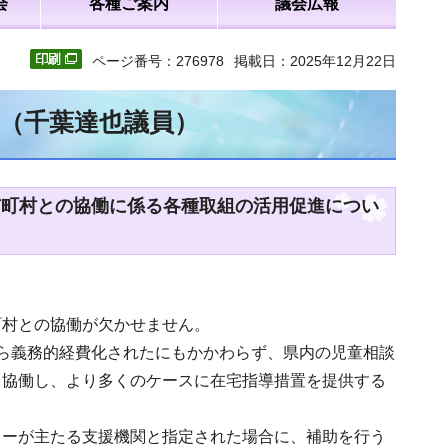
会
各種ご案内
議会広報
ページ番号：276978
掲載日：2025年12月22日
文（千葉達也議員）
市町村との協働に係る各種取組の活用促進につい
町村との協働が欠かせません。
ら義務的経費化されたにもかかわらず、県内の児童相談
と協働し、より多くのケースに在宅指導措置を提供する
ターが主たる支援機関と指定された場合に、補助を行う