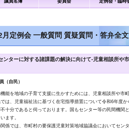
議員名簿
委員会
定例会・臨時
12月定例会 一般質問 質疑質問・答弁全
センターに対する諸課題の解決に向けて-児童相談所や
員（自民）
的機能を地域の子育て支援に生かすためには、児童相談所や市
係では、児童福祉法に基づく在宅指導措置について令和6年度か
が不十分であると伺っております。国もセンター等の民間機関
ています。
の関係では、市町村の要保護児童対策地域協議会においてセン