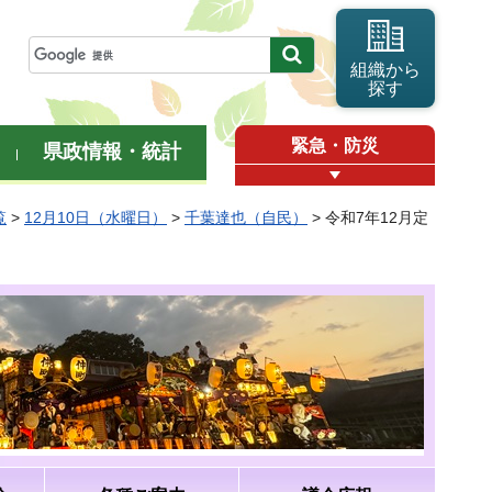
組織から
探す
緊急・防災
県政情報・統計
覧
>
12月10日（水曜日）
>
千葉達也（自民）
> 令和7年12月定