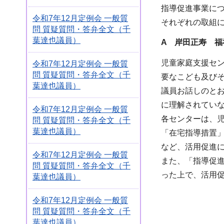
指導促進事業に
令和7年12月定例会 一般質
それぞれの取組
問 質疑質問・答弁全文（千
葉達也議員）
A 岸田正寿 福
児童家庭支援セン
令和7年12月定例会 一般質
問 質疑質問・答弁全文（千
要なこども及び
葉達也議員）
議員お話しのと
に理解されてい
令和7年12月定例会 一般質
各センターは、
問 質疑質問・答弁全文（千
葉達也議員）
「在宅指導措置
など、活用促進
令和7年12月定例会 一般質
また、「指導促
問 質疑質問・答弁全文（千
った上で、活用
葉達也議員）
令和7年12月定例会 一般質
問 質疑質問・答弁全文（千
葉達也議員）