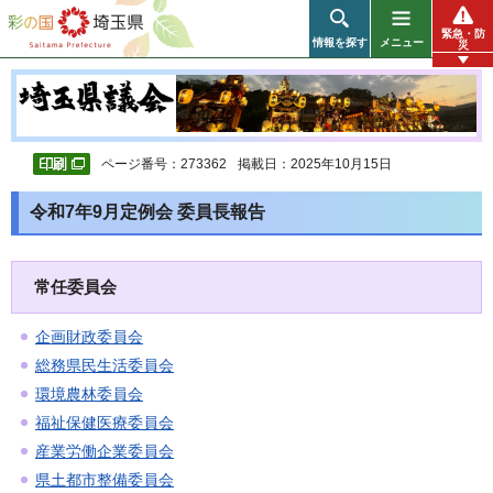
彩の国 埼玉県
緊急・防
情報を探す
メニュー
災
ページ番号：273362
掲載日：2025年10月15日
令和7年9月定例会 委員長報告
常任委員会
企画財政委員会
総務県民生活委員会
環境農林委員会
福祉保健医療委員会
産業労働企業委員会
県土都市整備委員会