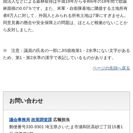
国法人などによる森林取得は平成18年から令和6年の18年間で総森
林面積の0.07％です。また、米軍・自衛隊基地に隣接する土地所有
者8万人に対して、外国人とみられる所有土地は7筆にすぎません。
同意見書の懸念や安全保障上の問題は、ほとんど根拠がないことか
ら反対しました。
※ 注意：議員の氏名の一部にJIS規格第1・2水準にない文字がある
ため、第1・第2水準の漢字で表記しているものがあります。
ページの先頭へ戻る
お問い合わせ
議会事務局
政策調査課
広報担当
郵便番号330-9301 埼玉県さいたま市浦和区高砂三丁目15番1