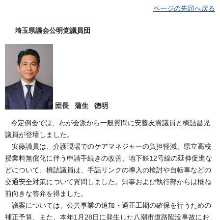
ページの先頭へ戻る
埼玉県議会公明党議員団
団長 蒲生 徳明
今定例会では、わが会派から一般質問に安藤友貴議員と橋詰昌児
議員が登壇しました。
安藤議員は、介護現場でのケアマネジャーの負担軽減、県立高校
授業料無償化に伴う申請手続きの改善、地下鉄12号線の延伸促進な
どについて、橋詰議員は、手話リンクの導入の検討や自転車などの
交通安全対策について質問しました。知事および執行部からは概ね
前向きな答弁を得ました。
議案については、公共事業の追加・適正工期の確保を行うための
補正予算、また、本年1月28日に発生した八潮市道路陥没事故にお