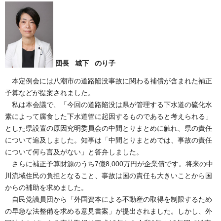
団長 城下 のり子
本定例会には八潮市の道路陥没事故に関わる補償が含まれた補正
予算などが提案されました。
私は本会議で、「今回の道路陥没は県が管理する下水道の硫化水
素によって腐食した下水道管に起因するものであると考えられる」
とした県設置の原因究明委員会の中間とりまとめに触れ、県の責任
について追及しました。知事は「中間とりまとめでは、事故の責任
について何ら言及がない」と答弁しました。
さらに補正予算財源のうち7億8,000万円が企業債です。将来の中
川流域住民の負担となること、事故は国の責任も大きいことから国
からの補助を求めました。
自民党議員団から「外国資本による不動産の取得を制限するため
の早急な法整備を求める意見書案」が提出されました。しかし、外