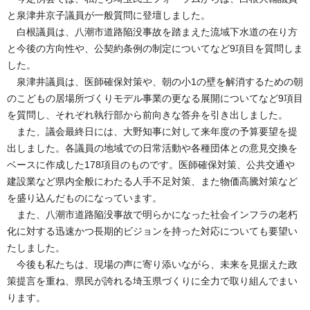
と泉津井京子議員が一般質問に登壇しました。
白根議員は、八潮市道路陥没事故を踏まえた流域下水道の在り方
と今後の方向性や、公契約条例の制定についてなど9項目を質問しま
した。
泉津井議員は、医師確保対策や、朝の小1の壁を解消するための朝
のこどもの居場所づくりモデル事業の更なる展開についてなど9項目
を質問し、それぞれ執行部から前向きな答弁を引き出しました。
また、議会最終日には、大野知事に対して来年度の予算要望を提
出しました。各議員の地域での日常活動や各種団体との意見交換を
ベースに作成した178項目のものです。医師確保対策、公共交通や
建設業など県内全般にわたる人手不足対策、また物価高騰対策など
を盛り込んだものになっています。
また、八潮市道路陥没事故で明らかになった社会インフラの老朽
化に対する迅速かつ長期的ビジョンを持った対応についても要望い
たしました。
今後も私たちは、現場の声に寄り添いながら、未来を見据えた政
策提言を重ね、県民が誇れる埼玉県づくりに全力で取り組んでまい
ります。