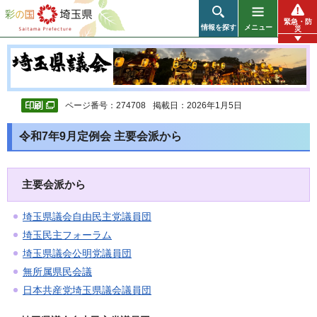
彩の国 埼玉県
緊急・防
情報を探す
メニュー
災
ページ番号：274708
掲載日：2026年1月5日
令和7年9月定例会 主要会派から
主要会派から
埼玉県議会自由民主党議員団
埼玉民主フォーラム
埼玉県議会公明党議員団
無所属県民会議
日本共産党埼玉県議会議員団