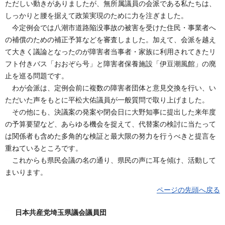
ただしい動きがありましたが、無所属議員の会派である私たちは、
しっかりと腰を据えて政策実現のために力を注ぎました。
今定例会では八潮市道路陥没事故の被害を受けた住民・事業者へ
の補償のための補正予算などを審査しました。加えて、会派を越え
て大きく議論となったのが障害者当事者・家族に利用されてきたリ
フト付きバス「おおぞら号」と障害者保養施設「伊豆潮風館」の廃
止を巡る問題です。
わが会派は、定例会前に複数の障害者団体と意見交換を行い、い
ただいた声をもとに平松大佑議員が一般質問で取り上げました。
その他にも、決議案の発案や閉会日に大野知事に提出した来年度
の予算要望など、あらゆる機会を捉えて、代替案の検討に当たって
は関係者も含めた多角的な検証と最大限の努力を行うべきと提言を
重ねているところです。
これからも県民会議の名の通り、県民の声に耳を傾け、活動して
まいります。
ページの先頭へ戻る
日本共産党埼玉県議会議員団