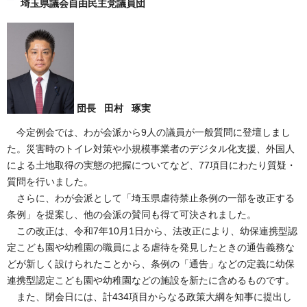
埼玉県議会自由民主党議員団
団長 田村 琢実
今定例会では、わが会派から9人の議員が一般質問に登壇しまし
た。災害時のトイレ対策や小規模事業者のデジタル化支援、外国人
による土地取得の実態の把握についてなど、77項目にわたり質疑・
質問を行いました。
さらに、わが会派として「埼玉県虐待禁止条例の一部を改正する
条例」を提案し、他の会派の賛同も得て可決されました。
この改正は、令和7年10月1日から、法改正により、幼保連携型認
定こども園や幼稚園の職員による虐待を発見したときの通告義務な
どが新しく設けられたことから、条例の「通告」などの定義に幼保
連携型認定こども園や幼稚園などの施設を新たに含めるものです。
また、閉会日には、計434項目からなる政策大綱を知事に提出し