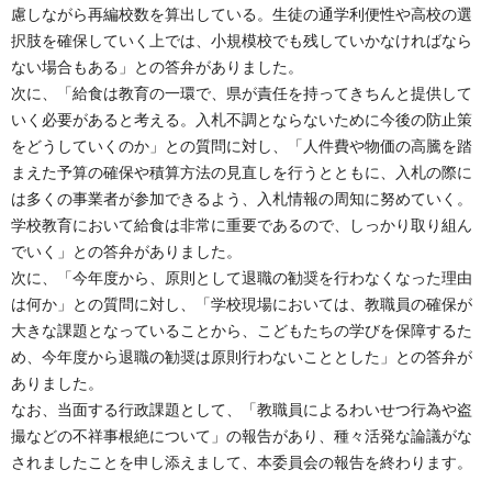
慮しながら再編校数を算出している。生徒の通学利便性や高校の選
択肢を確保していく上では、小規模校でも残していかなければなら
ない場合もある」との答弁がありました。
次に、「給食は教育の一環で、県が責任を持ってきちんと提供して
いく必要があると考える。入札不調とならないために今後の防止策
をどうしていくのか」との質問に対し、「人件費や物価の高騰を踏
まえた予算の確保や積算方法の見直しを行うとともに、入札の際に
は多くの事業者が参加できるよう、入札情報の周知に努めていく。
学校教育において給食は非常に重要であるので、しっかり取り組ん
でいく」との答弁がありました。
次に、「今年度から、原則として退職の勧奨を行わなくなった理由
は何か」との質問に対し、「学校現場においては、教職員の確保が
大きな課題となっていることから、こどもたちの学びを保障するた
め、今年度から退職の勧奨は原則行わないこととした」との答弁が
ありました。
なお、当面する行政課題として、「教職員によるわいせつ行為や盗
撮などの不祥事根絶について」の報告があり、種々活発な論議がな
されましたことを申し添えまして、本委員会の報告を終わります。