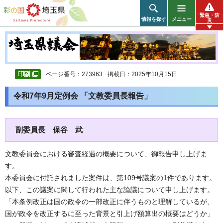
彩の国 埼玉県
緊急・防
情報を探す
メニュー
災
ページ番号：273963
掲載日：2025年10月15日
令和7年9月定例会 「文教委員長報告」
副委員長 保谷 武
文教委員会における審査経過の概要について、御報告申し上げま
す。
本委員会に付託されました案件は、第109号議案の1件であります。
以下、この議案に関して行われた主な論議について申し上げます。
「本条例改正は国の政令の一部改正に伴うものと理解しているが、
国が政令を改正するに至った背景と引上げ額算出の概要はどうか」