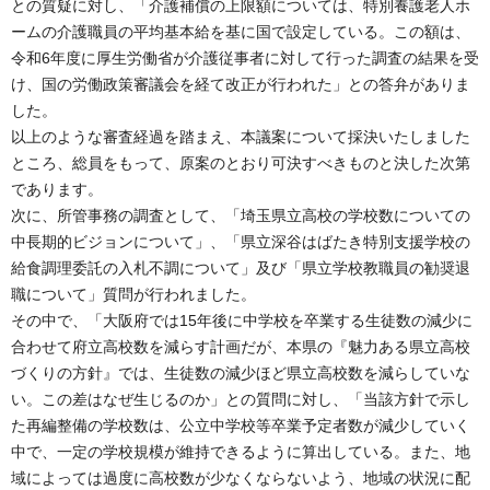
との質疑に対し、「介護補償の上限額については、特別養護老人ホ
ームの介護職員の平均基本給を基に国で設定している。この額は、
令和6年度に厚生労働省が介護従事者に対して行った調査の結果を受
け、国の労働政策審議会を経て改正が行われた」との答弁がありま
した。
以上のような審査経過を踏まえ、本議案について採決いたしました
ところ、総員をもって、原案のとおり可決すべきものと決した次第
であります。
次に、所管事務の調査として、「埼玉県立高校の学校数についての
中長期的ビジョンについて」、「県立深谷はばたき特別支援学校の
給食調理委託の入札不調について」及び「県立学校教職員の勧奨退
職について」質問が行われました。
その中で、「大阪府では15年後に中学校を卒業する生徒数の減少に
合わせて府立高校数を減らす計画だが、本県の『魅力ある県立高校
づくりの方針』では、生徒数の減少ほど県立高校数を減らしていな
い。この差はなぜ生じるのか」との質問に対し、「当該方針で示し
た再編整備の学校数は、公立中学校等卒業予定者数が減少していく
中で、一定の学校規模が維持できるように算出している。また、地
域によっては過度に高校数が少なくならないよう、地域の状況に配