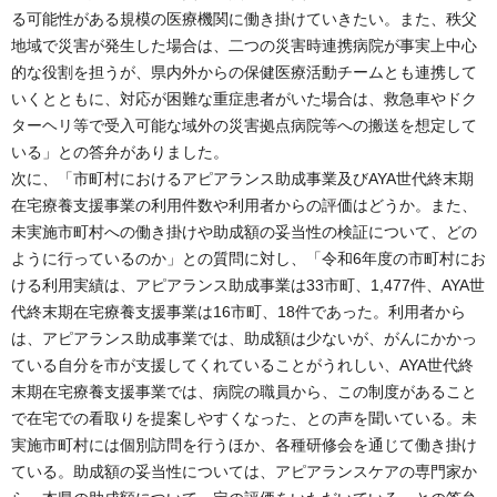
る可能性がある規模の医療機関に働き掛けていきたい。また、秩父
地域で災害が発生した場合は、二つの災害時連携病院が事実上中心
的な役割を担うが、県内外からの保健医療活動チームとも連携して
いくとともに、対応が困難な重症患者がいた場合は、救急車やドク
ターヘリ等で受入可能な域外の災害拠点病院等への搬送を想定して
いる」との答弁がありました。
次に、「市町村におけるアピアランス助成事業及びAYA世代終末期
在宅療養支援事業の利用件数や利用者からの評価はどうか。また、
未実施市町村への働き掛けや助成額の妥当性の検証について、どの
ように行っているのか」との質問に対し、「令和6年度の市町村にお
ける利用実績は、アピアランス助成事業は33市町、1,477件、AYA世
代終末期在宅療養支援事業は16市町、18件であった。利用者から
は、アピアランス助成事業では、助成額は少ないが、がんにかかっ
ている自分を市が支援してくれていることがうれしい、AYA世代終
末期在宅療養支援事業では、病院の職員から、この制度があること
で在宅での看取りを提案しやすくなった、との声を聞いている。未
実施市町村には個別訪問を行うほか、各種研修会を通じて働き掛け
ている。助成額の妥当性については、アピアランスケアの専門家か