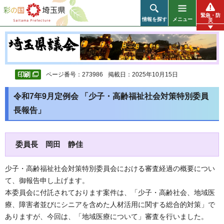
彩の国 埼玉県
緊急・防
情報を探す
メニュー
災
ページ番号：273986
掲載日：2025年10月15日
令和7年9月定例会 「少子・高齢福祉社会対策特別委員
長報告」
委員長 岡田 静佳
少子・高齢福祉社会対策特別委員会における審査経過の概要につい
て、御報告申し上げます。
本委員会に付託されております案件は、「少子・高齢社会、地域医
療、障害者並びにシニアを含めた人材活用に関する総合的対策」で
ありますが、今回は、「地域医療について」審査を行いました。