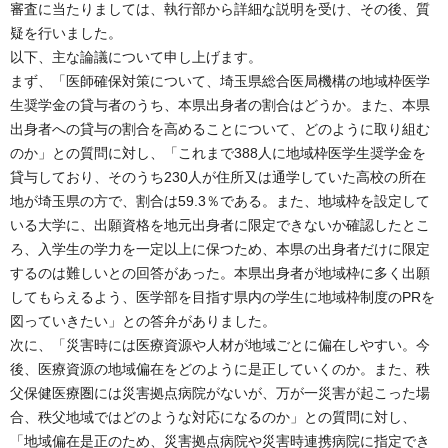
審査に当たりましては、執行部から詳細な説明を受け、その後、質
疑を行いました。
以下、主な論議について申し上げます。
まず、「医師確保対策について、埼玉県総合医局機構の地域枠医学
生奨学金の貸与者のうち、本県出身者の割合はどうか。また、本県
出身者への貸与の割合を高めることについて、どのように取り組む
のか」との質問に対し、「これまで388人に地域枠医学生奨学金を
貸与しており、そのうち230人が住所又は通学していた高校の所在
地が埼玉県の方で、割合は59.3％である。また、地域枠を設定して
いる大学に、出願資格を地元出身者に限定できないか確認したとこ
ろ、入学生の学力を一定以上に保つため、本県の出身者だけに限定
するのは難しいとの回答があった。本県出身者が地域枠に多く出願
してもらえるよう、医学部を目指す県内の学生に地域枠制度のPRを
図っていきたい」との答弁がありました。
次に、「災害時には医療資源や人材が地域ごとに偏在しやすい。今
後、医療資源の地域偏在をどのように是正していくのか。また、秩
父保健医療圏には災害拠点病院がないが、万が一災害が起こった場
合、秩父地域ではどのような対応になるのか」との質問に対し、
「地域偏在是正のため、災害拠点病院や災害時連携病院に指定でき