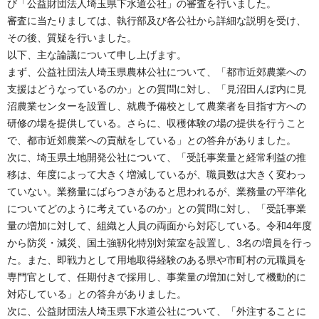
び「公益財団法人埼玉県下水道公社」の審査を行いました。
審査に当たりましては、執行部及び各公社から詳細な説明を受け、
その後、質疑を行いました。
以下、主な論議について申し上げます。
まず、公益社団法人埼玉県農林公社について、「都市近郊農業への
支援はどうなっているのか」との質問に対し、「見沼田んぼ内に見
沼農業センターを設置し、就農予備校として農業者を目指す方への
研修の場を提供している。さらに、収穫体験の場の提供を行うこと
で、都市近郊農業への貢献をしている」との答弁がありました。
次に、埼玉県土地開発公社について、「受託事業量と経常利益の推
移は、年度によって大きく増減しているが、職員数は大きく変わっ
ていない。業務量にばらつきがあると思われるが、業務量の平準化
についてどのように考えているのか」との質問に対し、「受託事業
量の増加に対して、組織と人員の両面から対応している。令和4年度
から防災・減災、国土強靱化特別対策室を設置し、3名の増員を行っ
た。また、即戦力として用地取得経験のある県や市町村の元職員を
専門官として、任期付きで採用し、事業量の増加に対して機動的に
対応している」との答弁がありました。
次に、公益財団法人埼玉県下水道公社について、「外注することに