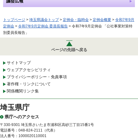
議会広報
トップページ
>
埼玉県議会トップ
>
定例会・臨時会
>
定例会概要
>
令和7年9月
定例会
>
令和7年9月定例会 委員長報告
> 令和7年9月定例会 「公社事業対策特
別委員長報告」
ページの先頭へ戻る
サイトマップ
ウェブアクセシビリティ
プライバシーポリシー・免責事項
著作権・リンクについて
関係機関リンク集
埼玉県庁
県庁へのアクセス
〒330-9301 埼玉県さいたま市浦和区高砂三丁目15番1号
電話番号：048-824-2111（代表）
法人番号：1000020110001