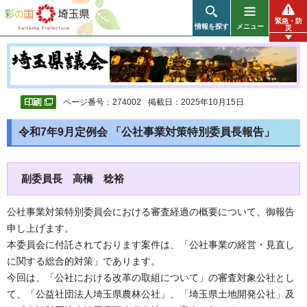
彩の国 埼玉県
緊急・防
情報を探す
メニュー
災
ページ番号：274002
掲載日：2025年10月15日
令和7年9月定例会 「公社事業対策特別委員長報告」
副委員長 高橋 稔裕
公社事業対策特別委員会における審査経過の概要について、御報告
申し上げます。
本委員会に付託されております案件は、「公社事業の経営・見直し
に関する総合的対策」であります。
今回は、「公社における改革の取組について」の審査対象公社とし
て、「公益社団法人埼玉県農林公社」、「埼玉県土地開発公社」及