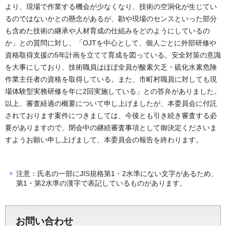
より、現場で作業する機会が少なくなり、技術の空洞化が生じてい
るのではないかとの懸念があるが、勘や現場のセンスといった部分
も含めた技術の継承や人材育成の仕組みをどのようにしているの
か」との質問に対し、「OJTを中心として、個人ごとに外部研修や
資格取得支援の5年計画を立てて育成を図っている。安全対策の意識
を大事にしており、技術職員はほぼ全員が酸素欠乏・硫化水素危険
作業主任者の資格を取得している。また、市町村職員に対しても現
場体験型実務研修を年に2回実施している」との答弁がありました。
以上、審査経過の概要について申し上げましたが、本委員会に付託
されております案件につきましては、今後とも引き続き審査する必
要がありますので、閉会中の継続審査事項として御決定くださいま
すようお願い申し上げまして、本委員会の報告を終わります。
注意：氏名の一部にJIS規格第1・2水準にない文字があるため、
第1・第2水準の漢字で表記しているものがあります。
お問い合わせ