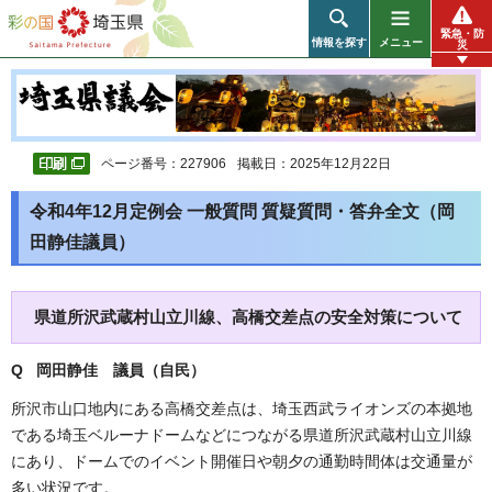
彩の国 埼玉県
緊急・防
情報を探す
メニュー
災
ページ番号：227906
掲載日：2025年12月22日
令和4年12月定例会 一般質問 質疑質問・答弁全文（岡
田静佳議員）
県道所沢武蔵村山立川線、高橋交差点の安全対策について
Q 岡田静佳 議員（自民）
所沢市山口地内にある高橋交差点は、埼玉西武ライオンズの本拠地
である埼玉ベルーナドームなどにつながる県道所沢武蔵村山立川線
にあり、ドームでのイベント開催日や朝夕の通勤時間体は交通量が
多い状況です。