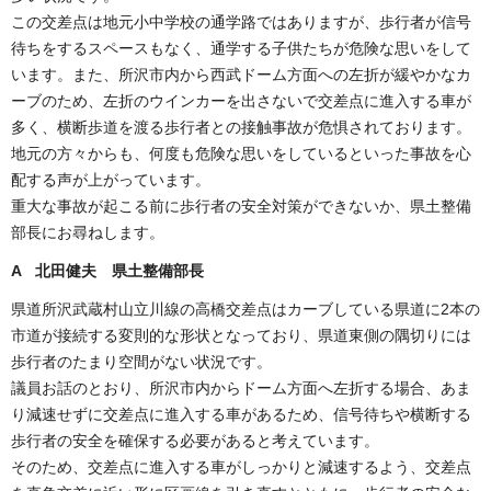
この交差点は地元小中学校の通学路ではありますが、歩行者が信号
待ちをするスペースもなく、通学する子供たちが危険な思いをして
います。また、所沢市内から西武ドーム方面への左折が緩やかなカ
ーブのため、左折のウインカーを出さないで交差点に進入する車が
多く、横断歩道を渡る歩行者との接触事故が危惧されております。
地元の方々からも、何度も危険な思いをしているといった事故を心
配する声が上がっています。
重大な事故が起こる前に歩行者の安全対策ができないか、県土整備
部長にお尋ねします。
A 北田健夫 県土整備部長
県道所沢武蔵村山立川線の高橋交差点はカーブしている県道に2本の
市道が接続する変則的な形状となっており、県道東側の隅切りには
歩行者のたまり空間がない状況です。
議員お話のとおり、所沢市内からドーム方面へ左折する場合、あま
り減速せずに交差点に進入する車があるため、信号待ちや横断する
歩行者の安全を確保する必要があると考えています。
そのため、交差点に進入する車がしっかりと減速するよう、交差点