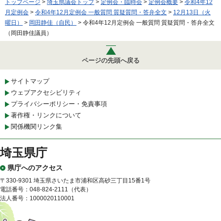
トップページ
>
埼玉県議会トップ
>
定例会・臨時会
>
定例会概要
>
令和4年12
月定例会
>
令和4年12月定例会 一般質問 質疑質問・答弁全文
>
12月13日（火
曜日）
>
岡田静佳（自民）
> 令和4年12月定例会 一般質問 質疑質問・答弁全文
（岡田静佳議員）
ページの先頭へ戻る
サイトマップ
ウェブアクセシビリティ
プライバシーポリシー・免責事項
著作権・リンクについて
関係機関リンク集
埼玉県庁
県庁へのアクセス
〒330-9301 埼玉県さいたま市浦和区高砂三丁目15番1号
電話番号：048-824-2111（代表）
法人番号：1000020110001