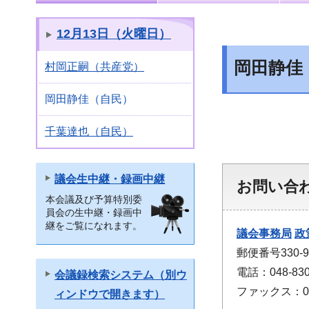
12月13日（火曜日）
岡田静佳
村岡正嗣（共産党）
岡田静佳（自民）
千葉達也（自民）
議会生中継・録画中継
お問い合
本会議及び予算特別委
員会の生中継・録画中
継をご覧になれます。
議会事務局
政
郵便番号330
電話：048-830
会議録検索システム（別ウ
ファックス：048
ィンドウで開きます）