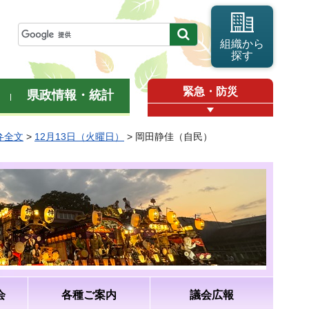
組織から
探す
緊急・防災
県政情報・統計
弁全文
>
12月13日（火曜日）
> 岡田静佳（自民）
会
各種ご案内
議会広報