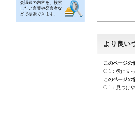
会議録の内容を、検索
したい言葉や発言者な
どで検索できます。
より良い
このページの
1：役に立
このページの
1：見つけ