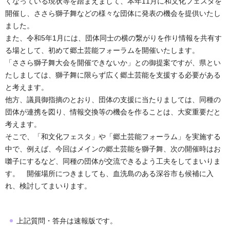
くなっている現状等を踏まえまして、本年11月に和文化フェスタを
開催し、ささら獅子舞などの様々な団体に発表の機会を提供いたし
ました。
また、令和5年1月には、団体同士の横の繋がりを作り情報を共有す
る場として、初めて郷土芸能フォーラムを開催いたします。
「ささら獅子舞大会を開催できないか」との御提案ですが、県とい
たしましては、獅子舞に限らず広く郷土芸能を支援する必要がある
と考えます。
他方、議員御指摘のとおり、団体の支援に当たりましては、同種の
団体が連携を図り、情報交換等の機会を作ることは、大変重要だと
考えます。
そこで、「和文化フェスタ」や「郷土芸能フォーラム」を実施する
中で、例えば、今回はメインの郷土芸能を獅子舞、次の開催時はお
囃子にするなど、同種の団体が交流できるよう工夫をしてまいりま
す。 開催場所につきましても、血洗島のある深谷市も候補に入
れ、検討してまいります。
上記質問・答弁は速報版です。