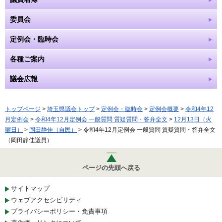
委員会
定例会・臨時会
各種ご案内
議会広報
トップページ
>
埼玉県議会トップ
>
定例会・臨時会
>
定例会概要
>
令和4年12
月定例会
>
令和4年12月定例会 一般質問 質疑質問・答弁全文
>
12月13日（火
曜日）
>
岡田静佳（自民）
> 令和4年12月定例会 一般質問 質疑質問・答弁全文
（岡田静佳議員）
ページの先頭へ戻る
サイトマップ
ウェブアクセシビリティ
プライバシーポリシー・免責事項