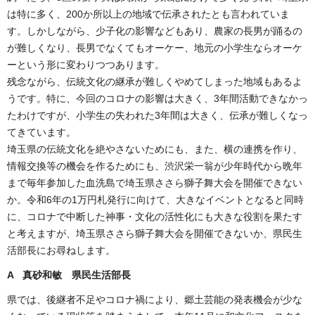
は特に多く、200か所以上の地域で伝承されたとも言われていま
す。しかしながら、少子化の影響などもあり、農家の長男が踊るの
が難しくなり、長男でなくてもオーケー、地元の小学生ならオーケ
ーという形に変わりつつあります。
残念ながら、伝統文化の継承が難しくやめてしまった地域もあるよ
うです。特に、今回のコロナの影響は大きく、3年間活動できなかっ
たわけですが、小学生の失われた3年間は大きく、伝承が難しくなっ
てきています。
埼玉県の伝統文化を絶やさないためにも、また、横の連携を作り、
情報交換等の機会を作るためにも、渋沢栄一翁が少年時代から晩年
まで毎年参加した血洗島で埼玉県ささら獅子舞大会を開催できない
か。令和6年の1万円札発行に向けて、大きなイベントとなると同時
に、コロナで中断した神事・文化の活性化にも大きな役割を果たす
と考えますが、埼玉県ささら獅子舞大会を開催できないか、県民生
活部長にお尋ねします。
A 真砂和敏 県民生活部長
県では、後継者不足やコロナ禍により、郷土芸能の発表機会が少な