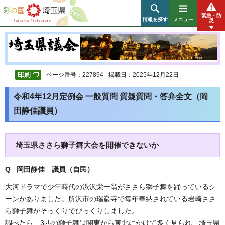
彩の国 埼玉県
緊急・防
情報を探す
メニュー
災
ページ番号：227894
掲載日：2025年12月22日
令和4年12月定例会 一般質問 質疑質問・答弁全文（岡
田静佳議員）
埼玉県ささら獅子舞大会を開催できないか
Q 岡田静佳 議員（自民）
大河ドラマで少年時代の渋沢栄一翁がささら獅子舞を踊っているシ
ーンがありました。所沢市の瑞巌寺で毎年奉納されている岩崎ささ
ら獅子舞がそっくりでびっくりしました。
調べたら、3匹の獅子舞は関東から東北にかけて多く見られ、埼玉県