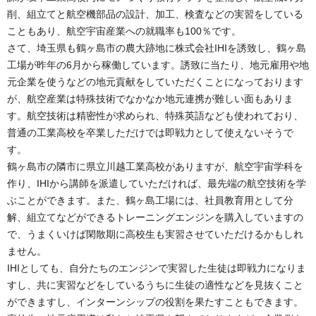
削、組立てと航空機部品の設計、加工、検査などの実習をしている
こともあり、航空宇宙産業への就職率も100％です。
さて、埼玉県も鶴ヶ島市の農大跡地に株式会社IHIを誘致し、鶴ヶ島
工場が昨年の6月から稼働しています。誘致に当たり、地元雇用や地
元企業を使うなどの地元貢献をしていただくことになっております
が、航空産業は特殊技術でなかなか地元連携が難しい面もありま
す。航空技術は精密性が求められ、特殊英語なども使われており、
普通の工業高校を卒業しただけでは即戦力として使えないそうで
す。
鶴ヶ島市の隣市に県立川越工業高校がありますが、航空宇宙学科を
作り、IHIから講師を派遣していただければ、最先端の航空技術を学
ぶことができます。また、鶴ヶ島工場には、社員教育用として分
解、組立てなどができるトレーニングエンジンを購入していますの
で、うまくいけば閑散期に高校生も実習させていただけるかもしれ
ません。
IHIとしても、自分たちのエンジンで実習した生徒は即戦力になりま
すし、共に実習などをしているうちに生徒の適性などを見抜くこと
ができますし、インターンシップの役割を果たすこともできます。