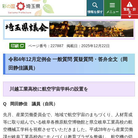
彩の国 埼玉県
緊急・防
情報を探す
メニュー
災
ページ番号：227887
掲載日：2025年12月22日
令和4年12月定例会 一般質問 質疑質問・答弁全文（岡
田静佳議員）
川越工業高校に航空宇宙学科の設置を
Q 岡田静佳 議員（自民）
先月、産業労働委員会で、地域で航空宇宙のまちづくり、人材育成
等に取り組んでいる岐阜各務原航空博物館と県立岐阜工業高校の航
空機械工学科を視察させていただきました。平成28年から産業労働
課が岐阜工業高校内にモノづくり教育プラザを整備し、航空機の切