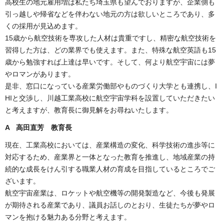
高校生の地元雇用増は私たち埼玉県も望んでおりますが、企業側も
引っ越しや帰省などを伴わない地元の方は欲しいところであり、多
くの採用が見込めます。
15歳から航空技術を専攻した人材は貴重ですし、精密な航空技術を
習得した方は、どの業界でも使えます。また、特殊な航空英語も15
歳から勉強すれば上達は早いです。そして、何より航空宇宙には夢
やロマンがあります。
是非、窓口になっている産業労働部やものづくり大学とも連携し、I
HIと交渉し、川越工業高校に航空宇宙学科を設置していただきたい
と考えますが、教育長に御見解をお尋ねいたします。
A 高田直芳 教育長
現在、工業高校においては、産業構造の変化、科学技術の進歩等に
対応するため、産業界と一体となった教育を推進し、地域産業の持
続的な成長をけん引する職業人材の育成を目指しているところでご
ざいます。
航空宇宙産業は、ロケットや航空機等の開発製造など、今後も発展
が期待される産業であり、議員お話しのとおり、生徒たちが夢やロ
マンを抱ける魅力ある分野と考えます。