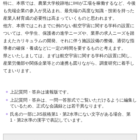
特に、本県では、農業大学校跡地にIHIが工場を稼働するなど、今後
も先端企業の参入が見込まれ、最先端の高度な知識・技術を持った
産業人材育成の必要性は高まっていくものと思われます。
他方、本県ではこれまでに例のない航空宇宙に関する学科の設置に
ついては、中学生、保護者の進学ニーズや、業界の求人ニーズを踏
まえたカリキュラムの開発、それに伴う施設設備の整備、適切な指
導者の確保・養成などに一定の時間を要するものと考えます。
県といたしましては、まずは航空宇宙に関する学科の設置に関し、
産業労働部や関係企業等との連携も図りながら、調査研究に着手し
てまいります。
上記質問・答弁は速報版です。
上記質問・答弁は、一問一答形式でご覧いただけるように編集し
ているため、正式な会議録とは若干異なります。
氏名の一部にJIS規格第1・第2水準にない文字がある場合、第
1・第2水準の漢字で表記しています。