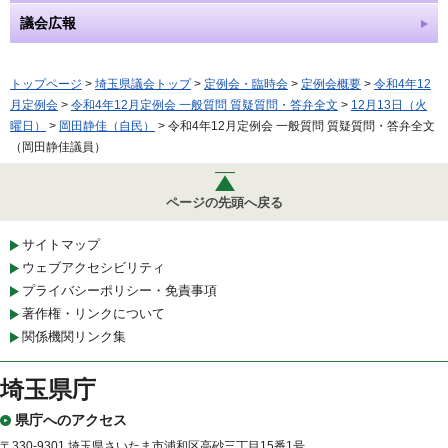
議会広報
トップページ
>
埼玉県議会トップ
>
定例会・臨時会
>
定例会概要
>
令和4年12
月定例会
>
令和4年12月定例会 一般質問 質疑質問・答弁全文
>
12月13日（火
曜日）
>
岡田静佳（自民）
> 令和4年12月定例会 一般質問 質疑質問・答弁全文
（岡田静佳議員）
ページの先頭へ戻る
サイトマップ
ウェブアクセシビリティ
プライバシーポリシー・免責事項
著作権・リンクについて
関係機関リンク集
埼玉県庁
県庁へのアクセス
〒330-9301 埼玉県さいたま市浦和区高砂三丁目15番1号