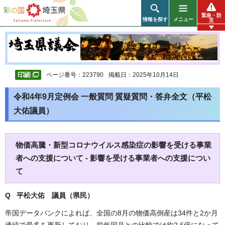
彩の国 埼玉県
緊急・防
情報を探す
メニュー
災
ページ番号：223790
掲載日：2025年10月14日
令和4年9月定例会 一般質問 質疑質問・答弁全文（平松
大佑議員）
物価高騰・新型コロナウイルス感染症の影響を受ける事業
者への支援について - 影響を受ける事業者への支援につい
て
Q 平松大佑
議員（県民）
帝国データバンクによれば、全国の8月の物価高倒産は34件と2か月
連続で最多を更新しており、前年同月との比較では約2.6倍になって