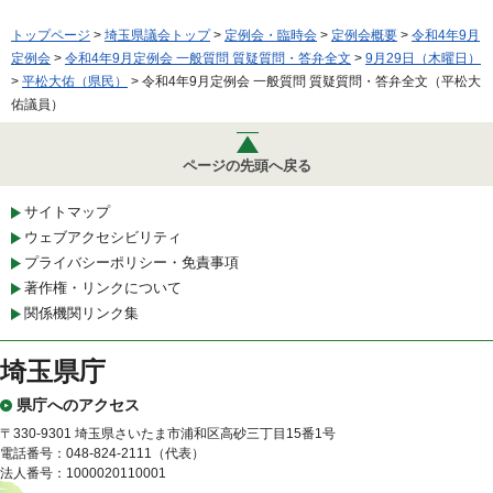
トップページ
>
埼玉県議会トップ
>
定例会・臨時会
>
定例会概要
>
令和4年9月
定例会
>
令和4年9月定例会 一般質問 質疑質問・答弁全文
>
9月29日（木曜日）
>
平松大佑（県民）
> 令和4年9月定例会 一般質問 質疑質問・答弁全文（平松大
佑議員）
ページの先頭へ戻る
サイトマップ
ウェブアクセシビリティ
プライバシーポリシー・免責事項
著作権・リンクについて
関係機関リンク集
埼玉県庁
県庁へのアクセス
〒330-9301 埼玉県さいたま市浦和区高砂三丁目15番1号
電話番号：048-824-2111（代表）
法人番号：1000020110001