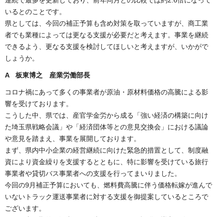
いるとのことです。
県としては、今回の補正予算も含め対策を取っていますが、商工業
者でも業種によっては更なる支援が必要だと考えます。事業を継続
できるよう、更なる支援を検討してほしいと考えますが、いかがで
しょうか。
A 板東博之 産業労働部長
コロナ禍にあって多くの事業者が原油・原材料価格の高騰による影
響を受けております。
こうした中、県では、産官学金労から成る「強い経済の構築に向け
た埼玉県戦略会議」や「経済団体等との意見交換会」における議論
や意見を踏まえ、事業を展開しております。
まず、県内中小企業の経営継続に向けた緊急的措置として、制度融
資により資金繰りを支援するとともに、特に影響を受けている旅行
事業者や貸切バス事業者への支援を行ってまいりました。
今回の9月補正予算においても、燃料費高騰に伴う価格転嫁が進んで
いないトラック運送事業者に対する支援を御提案しているところで
ございます。