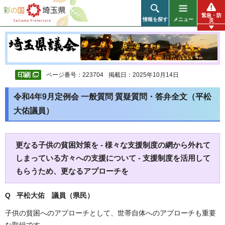
彩の国 埼玉県
緊急・防
情報を探す
メニュー
災
ページ番号：223704
掲載日：2025年10月14日
令和4年9月定例会 一般質問 質疑質問・答弁全文（平松
大佑議員）
更なる子供の貧困対策を - 様々な支援制度の網から外れて
しまっている方々への支援について - 支援制度を活用して
もらうため、更なるアプローチを
Q 平松大佑
議員（県民）
子供の貧困へのアプローチとして、世帯自体へのアプローチも重要
な取組です。