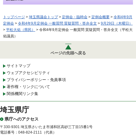
トップページ
>
埼玉県議会トップ
>
定例会・臨時会
>
定例会概要
>
令和4年9月
定例会
>
令和4年9月定例会 一般質問 質疑質問・答弁全文
>
9月29日（木曜日）
>
平松大佑（県民）
> 令和4年9月定例会 一般質問 質疑質問・答弁全文（平松大
佑議員）
ページの先頭へ戻る
サイトマップ
ウェブアクセシビリティ
プライバシーポリシー・免責事項
著作権・リンクについて
関係機関リンク集
埼玉県庁
県庁へのアクセス
〒330-9301 埼玉県さいたま市浦和区高砂三丁目15番1号
電話番号：048-824-2111（代表）