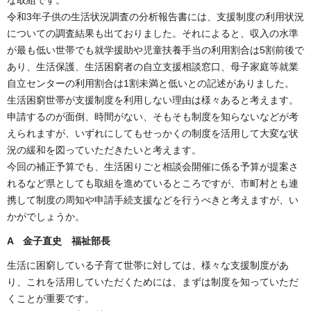
令和3年子供の生活状況調査の分析報告書には、支援制度の利用状況
についての調査結果も出ておりました。それによると、収入の水準
が最も低い世帯でも就学援助や児童扶養手当の利用割合は5割前後で
あり、生活保護、生活困窮者の自立支援相談窓口、母子家庭等就業
自立センターの利用割合は1割未満と低いとの記述がありました。
生活困窮世帯が支援制度を利用しない理由は様々あると考えます。
申請するのが面倒、時間がない、そもそも制度を知らないなどが考
えられますが、いずれにしてもせっかくの制度を活用して大変な状
況の緩和を図っていただきたいと考えます。
今回の補正予算でも、生活困りごと相談会開催に係る予算が提案さ
れるなど県としても取組を進めているところですが、市町村とも連
携して制度の周知や申請手続支援などを行うべきと考えますが、い
かがでしょうか。
A 金子直史 福祉部長
生活に困窮している子育て世帯に対しては、様々な支援制度があ
り、これを活用していただくためには、まずは制度を知っていただ
くことが重要です。