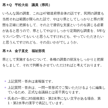
再々Q 平松大佑
議員（県民）
いろんな国の調査、これは47都道府県全体の話です。民間の調査も
当然それは範囲が限られた話で、やはり県としてしっかりと県の実
態を正確に把握をして、その上で適切な支援というのを講じる必要
があると思うので、県としてやはりしっかり定期的な調査を、5年な
りスパン空いてもいいと思うんですけれども、やっていただきたい
と思うんですけれども、その点いかがでしょうか。
再々A 金子直史 福祉部長
県として実施するかについて、各種の調査の状況をしっかりと把握
をしまして、それで判断をさせていただければと考えております。
上記質問・答弁は速報版です。
上記質問・答弁は、一問一答形式でご覧いただけるように編集し
ているため、正式な会議録とは若干異なります。
氏名の一部にJIS規格第1・第2水準にない文字がある場合、第
1・第2水準の漢字で表記しています。