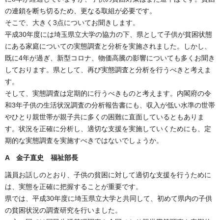
の連鎖を断ち切るため、更なる取組が必要です。
そこで、大きく3点についてお聞きします。
平成30年度には埼玉県立大学の協力の下、県として子供が貧困状態
にある家庭についての実態調査と分析を実施されました。しかし、
既に4年が過ぎ、新型コロナ、物価高騰の影響についても多くお聞き
しております。県として、再び実態調査と分析を行うべきと考えま
す。
そして、実態調査は定期的に行うべきものと考えます。内閣府の令
和3年子供の生活状況調査の分析報告書にも、収入が低い水準の世帯
やひとり親世帯が親子共に多くの困難に直面しているともありま
す。状況を正確に分析し、適切な支援を実施していくためにも、定
期的な実態調査を実施すべきではないでしょうか。
A 金子直史 福祉部長
議員お話しのとおり、子供の貧困に対して適切な支援を行うために
は、実態を正確に把握することが重要です。
県では、平成30年度に埼玉県立大学と共同して、初めて県内の子供
の貧困状況の調査研究を行いました。