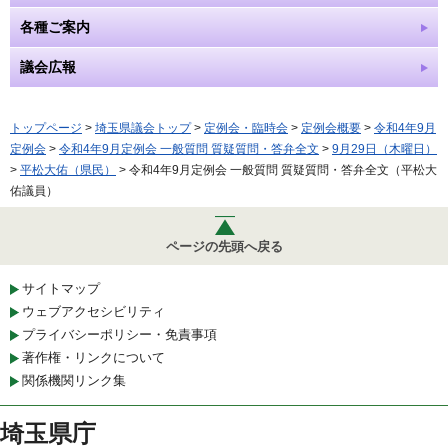
各種ご案内
議会広報
トップページ
>
埼玉県議会トップ
>
定例会・臨時会
>
定例会概要
>
令和4年9月
定例会
>
令和4年9月定例会 一般質問 質疑質問・答弁全文
>
9月29日（木曜日）
>
平松大佑（県民）
> 令和4年9月定例会 一般質問 質疑質問・答弁全文（平松大
佑議員）
ページの先頭へ戻る
サイトマップ
ウェブアクセシビリティ
プライバシーポリシー・免責事項
著作権・リンクについて
関係機関リンク集
埼玉県庁