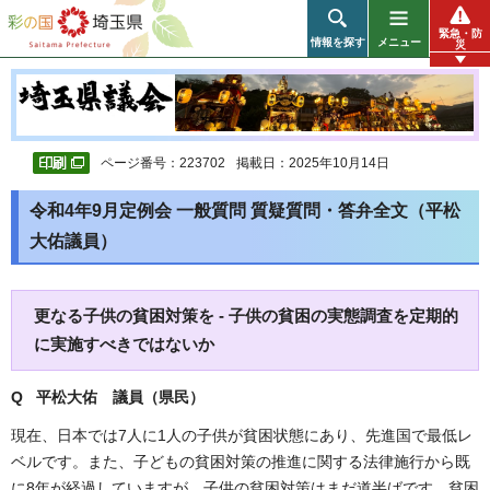
彩の国 埼玉県
緊急・防
情報を探す
メニュー
災
ページ番号：223702
掲載日：2025年10月14日
令和4年9月定例会 一般質問 質疑質問・答弁全文（平松
大佑議員）
更なる子供の貧困対策を - 子供の貧困の実態調査を定期的
に実施すべきではないか
Q 平松大佑
議員（県民）
現在、日本では7人に1人の子供が貧困状態にあり、先進国で最低レ
ベルです。また、子どもの貧困対策の推進に関する法律施行から既
に8年が経過していますが、子供の貧困対策はまだ道半ばです。貧困