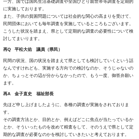
一方、国では国民生活基礎調査や全国ひとり親世帯等調査を定期的
に実施しております。
また、子供の貧困問題については社会的な関心の高まりを受けて、
民間団体においても毎年調査を実施しているところもございます。
こうした状況を踏まえ、県として定期的な調査の必要性について検
討してまいります。
再Q 平松大佑
議員（県民）
民間の状況、国の状況を踏まえて県としても検討していくという話
なんですけれども、実施する方向での検討なのか、そうじゃないの
か、ちょっとその辺が分からなかったので、もう一度、御答弁願い
ます。
再A 金子直史 福祉部長
先ほど申し上げましたように、各種の調査が実施をされておりま
す。
その調査方法とか、目的とか、例えばどこに焦点が当たっているか
とか、そういったものを改めて精査をして、そのうえで県として定
期的な調査が必要なのかを検討していきたいと考えております。