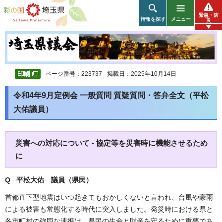
彩の国 埼玉県
緊急・防
情報を探す
メニュー
災
ページ番号：223737
掲載日：2025年10月14日
令和4年9月定例会 一般質問 質疑質問・答弁全文（平松
大佑議員）
災害への対応について - 協定等を災害時に機能させるため
に
Q 平松大佑
議員（県民）
首都直下型地震はいつ起きてもおかしくないと言われ、台風や豪雨
による被害も常態化する時代に突入しました。発災時における県と
各市町村の強固な連携は、県民の生命と財産を守るために重要であ