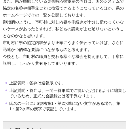
また、県が締結している災害時応援協定の内容は、国のシステムで
協定の名称や相手先ごとに検索できるようになっているほか、県の
ホームページでその一覧を公開しております。
御指摘のように、市町村に対し内容や手続きが十分に伝わっていな
いケースがあったとすれば、私どもの説明がまだ足りないというこ
となのかなと思います。
市町村に県の協定内容がより正確にうまく伝わっていけば、さらに
迅速かつ的確な要請につながるものと考えます。
今後とも、市町村の職員と交わる様々な機会を捉えまして、丁寧に
説明し、しっかり共有をしてまいります。
上記質問・答弁は速報版です。
上記質問・答弁は、一問一答形式でご覧いただけるように編集し
ているため、正式な会議録とは若干異なります。
氏名の一部にJIS規格第1・第2水準にない文字がある場合、第
1・第2水準の漢字で表記しています。