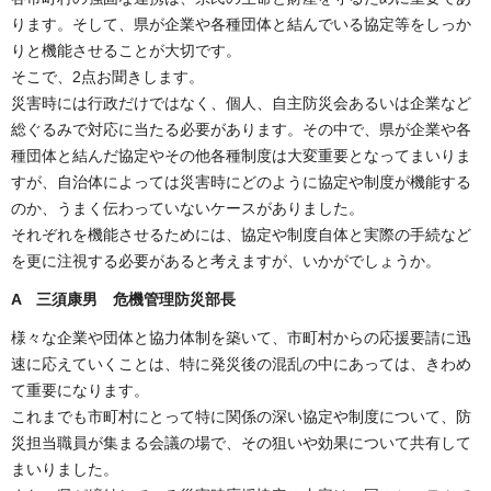
ります。そして、県が企業や各種団体と結んでいる協定等をしっか
りと機能させることが大切です。
そこで、2点お聞きします。
災害時には行政だけではなく、個人、自主防災会あるいは企業など
総ぐるみで対応に当たる必要があります。その中で、県が企業や各
種団体と結んだ協定やその他各種制度は大変重要となってまいりま
すが、自治体によっては災害時にどのように協定や制度が機能する
のか、うまく伝わっていないケースがありました。
それぞれを機能させるためには、協定や制度自体と実際の手続など
を更に注視する必要があると考えますが、いかがでしょうか。
A 三須康男 危機管理防災部長
様々な企業や団体と協力体制を築いて、市町村からの応援要請に迅
速に応えていくことは、特に発災後の混乱の中にあっては、きわめ
て重要になります。
これまでも市町村にとって特に関係の深い協定や制度について、防
災担当職員が集まる会議の場で、その狙いや効果について共有して
まいりました。