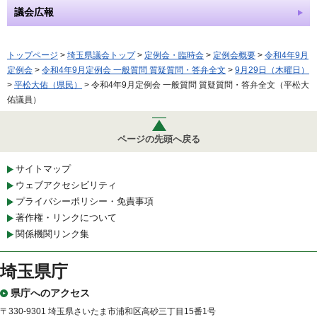
議会広報
トップページ
>
埼玉県議会トップ
>
定例会・臨時会
>
定例会概要
>
令和4年9月
定例会
>
令和4年9月定例会 一般質問 質疑質問・答弁全文
>
9月29日（木曜日）
>
平松大佑（県民）
> 令和4年9月定例会 一般質問 質疑質問・答弁全文（平松大
佑議員）
ページの先頭へ戻る
サイトマップ
ウェブアクセシビリティ
プライバシーポリシー・免責事項
著作権・リンクについて
関係機関リンク集
埼玉県庁
県庁へのアクセス
〒330-9301 埼玉県さいたま市浦和区高砂三丁目15番1号