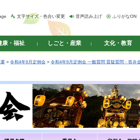
age
文字サイズ・色合い変更
音声読み上げ
ふりがなON
健康・福祉
しごと・産業
文化・教育
概要
>
令和4年9月定例会
>
令和4年9月定例会 一般質問 質疑質問・答弁