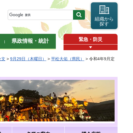
組織から
探す
緊急・防災
県政情報・統計
全文
>
9月29日（木曜日）
>
平松大佑（県民）
> 令和4年9月定