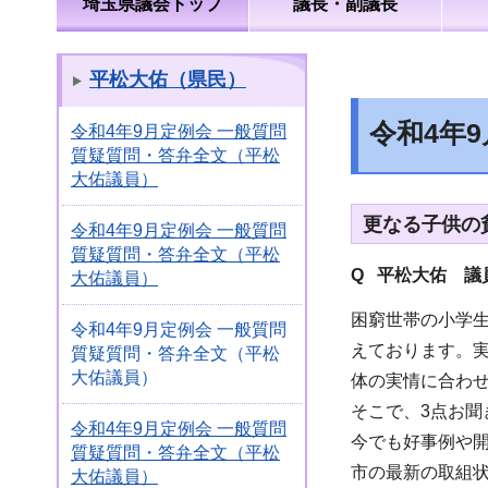
埼玉県議会トップ
議長・副議長
平松大佑（県民）
令和4年
令和4年9月定例会 一般質問
質疑質問・答弁全文（平松
大佑議員）
更なる子供の
令和4年9月定例会 一般質問
質疑質問・答弁全文（平松
Q 平松大佑
議員
大佑議員）
困窮世帯の小学
令和4年9月定例会 一般質問
えております。
質疑質問・答弁全文（平松
大佑議員）
体の実情に合わ
そこで、3点お聞
令和4年9月定例会 一般質問
今でも好事例や
質疑質問・答弁全文（平松
市の最新の取組
大佑議員）