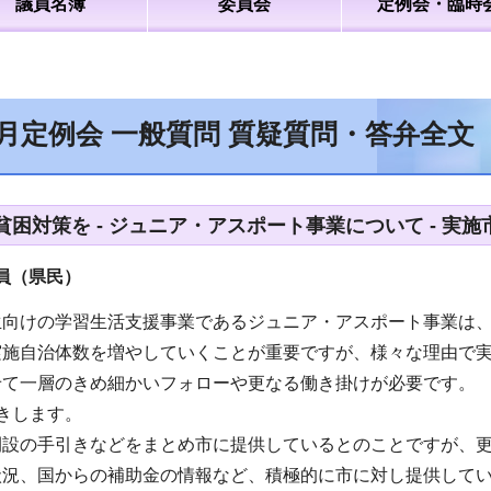
議員名簿
委員会
定例会・臨時
9月定例会 一般質問 質疑質問・答弁全文
貧困対策を - ジュニア・アスポート事業について - 実
（県民）
生向けの学習生活支援事業であるジュニア・アスポート事業は
実施自治体数を増やしていくことが重要ですが、様々な理由で
せて一層のきめ細かいフォローや更なる働き掛けが必要です。
きします。
開設の手引きなどをまとめ市に提供しているとのことですが、
状況、国からの補助金の情報など、積極的に市に対し提供して