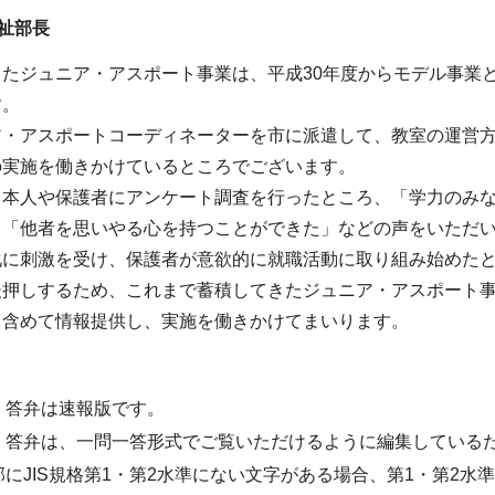
祉部長
たジュニア・アスポート事業は、平成30年度からモデル事業と
す。
ア・アスポートコーディネーターを市に派遣して、教室の運営
の実施を働きかけているところでございます。
て本人や保護者にアンケート調査を行ったところ、「学力のみ
、「他者を思いやる心を持つことができた」などの声をいただ
化に刺激を受け、保護者が意欲的に就職活動に取り組み始めた
後押しするため、これまで蓄積してきたジュニア・アスポート
も含めて情報提供し、実施を働きかけてまいります。
・答弁は速報版です。
・答弁は、一問一答形式でご覧いただけるように編集している
部にJIS規格第1・第2水準にない文字がある場合、第1・第2