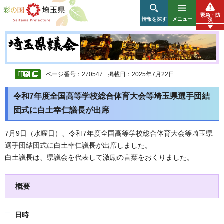
彩の国 埼玉県
緊急・防
情報を探す
メニュー
災
ページ番号：270547
掲載日：2025年7月22日
令和7年度全国高等学校総合体育大会等埼玉県選手団結
団式に白土幸仁議長が出席
7月9日（水曜日）、令和7年度全国高等学校総合体育大会等埼玉県
選手団結団式に白土幸仁議長が出席しました。
白土議長は、県議会を代表して激励の言葉をおくりました。
概要
日時