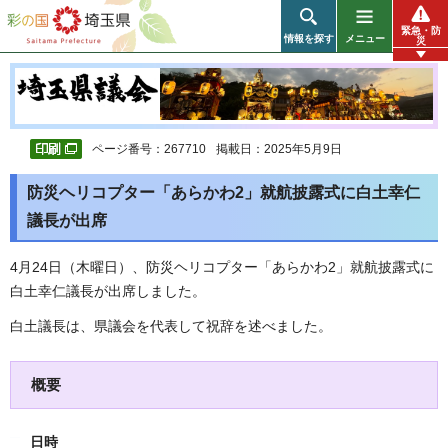
彩の国 埼玉県
緊急・防
情報を探す
メニュー
災
ページ番号：267710
掲載日：2025年5月9日
防災ヘリコプター「あらかわ2」就航披露式に白土幸仁
議長が出席
4月24日（木曜日）、防災ヘリコプター「あらかわ2」就航披露式に
白土幸仁議長が出席しました。
白土議長は、県議会を代表して祝辞を述べました。
概要
日時