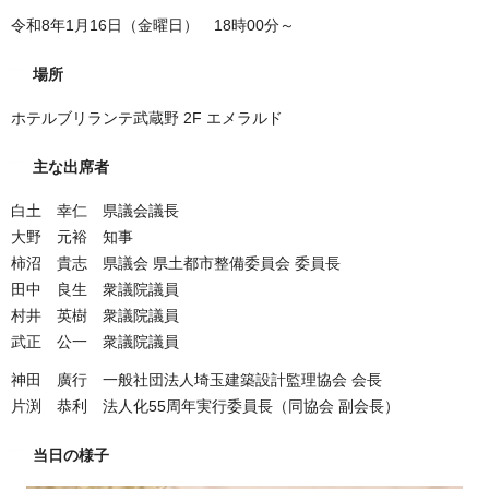
令和8年1月16日（金曜日） 18時00分～
場所
ホテルブリランテ武蔵野 2F エメラルド
主な出席者
白土 幸仁 県議会議長
大野 元裕 知事
柿沼 貴志 県議会 県土都市整備委員会 委員長
田中 良生 衆議院議員
村井 英樹 衆議院議員
武正 公一 衆議院議員
神田 廣行 一般社団法人埼玉建築設計監理協会 会長
片渕 恭利 法人化55周年実行委員長（同協会 副会長）
当日の様子