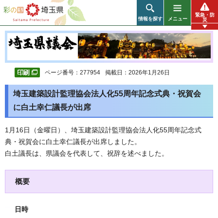
彩の国 埼玉県
緊急・防
情報を探す
メニュー
災
ページ番号：277954
掲載日：2026年1月26日
埼玉建築設計監理協会法人化55周年記念式典・祝賀会
に白土幸仁議長が出席
1月16日（金曜日）、埼玉建築設計監理協会法人化55周年記念式
典・祝賀会に白土幸仁議長が出席しました。
白土議長は、県議会を代表して、祝辞を述べました。
概要
日時