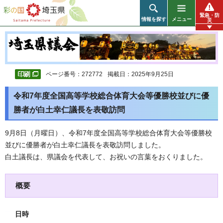
彩の国 埼玉県
緊急・防
情報を探す
メニュー
災
ページ番号：272772
掲載日：2025年9月25日
令和7年度全国高等学校総合体育大会等優勝校並びに優
勝者が白土幸仁議長を表敬訪問
9月8日（月曜日）、令和7年度全国高等学校総合体育大会等優勝校
並びに優勝者が白土幸仁議長を表敬訪問しました。
白土議長は、県議会を代表して、お祝いの言葉をおくりました。
概要
日時