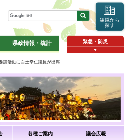
組織から
探す
緊急・防災
県政情報・統計
会要請活動に白土幸仁議長が出席
会
各種ご案内
議会広報