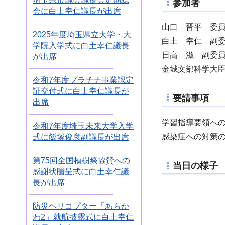
参加者
会に白土幸仁議長が出席
山口 晋平 委
2025年度埼玉県立大学・大
白土 幸仁 副
学院入学式に白土幸仁議長
日高 滋 副委
が出席
金城文部科学大臣
令和7年度プラチナ事業認定
証交付式に白土幸仁議長が
要請事項
出席
学習指導要領へ
令和7年度埼玉未来大学入学
感染症への対策
式に飯塚俊彦副議長が出席
第75回全国植樹祭協賛への
当日の様子
感謝状贈呈式に白土幸仁議
長が出席
防災ヘリコプター「あらか
わ2」就航披露式に白土幸仁