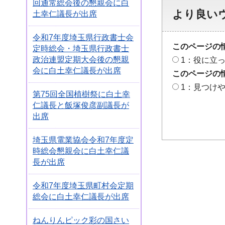
回通常総会後の懇親会に白
より良い
土幸仁議長が出席
令和7年度埼玉県行政書士会
このページの
定時総会・埼玉県行政書士
政治連盟定期大会後の懇親
1：役に立
会に白土幸仁議長が出席
このページの
1：見つけ
第75回全国植樹祭に白土幸
仁議長と飯塚俊彦副議長が
出席
埼玉県電業協会令和7年度定
時総会懇親会に白土幸仁議
長が出席
令和7年度埼玉県町村会定期
総会に白土幸仁議長が出席
ねんりんピック彩の国さい