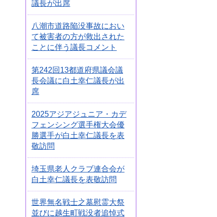
議長が出席
八潮市道路陥没事故におい
て被害者の方が救出された
ことに伴う議長コメント
第242回13都道府県議会議
長会議に白土幸仁議長が出
席
2025アジアジュニア・カデ
フェンシング選手権大会優
勝選手が白土幸仁議長を表
敬訪問
埼玉県老人クラブ連合会が
白土幸仁議長を表敬訪問
世界無名戦士之墓慰霊大祭
並びに越生町戦没者追悼式