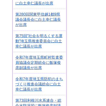
に白土幸仁議長が出席
第280回関東甲信越1都9県
議会議長会に白土幸仁議長
が出席
第75回”社会を明るくする運
動”埼玉県推進委員会に白土
幸仁議長が出席
令和7年度埼玉県町村監査委
員協議会定期総会に飯塚俊
彦副議長が出席
令和7年度埼玉県防犯のまち
づくり推進会議総会に白土
幸仁議長が出席
第73回利根川水系連合・総
合水防演習に飯塚俊彦副議