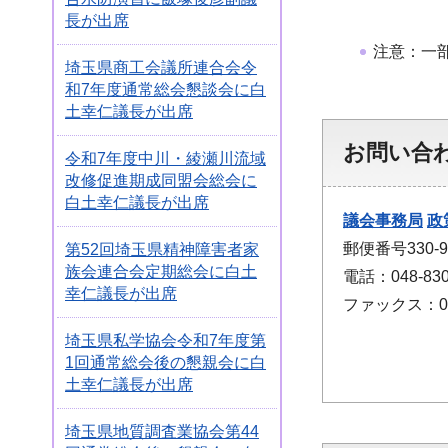
長が出席
注意：一
埼玉県商工会議所連合会令
和7年度通常総会懇談会に白
土幸仁議長が出席
お問い合
令和7年度中川・綾瀬川流域
改修促進期成同盟会総会に
白土幸仁議長が出席
議会事務局
政
郵便番号330
第52回埼玉県精神障害者家
族会連合会定期総会に白土
電話：048-830
幸仁議長が出席
ファックス：048
埼玉県私学協会令和7年度第
1回通常総会後の懇親会に白
土幸仁議長が出席
埼玉県地質調査業協会第44