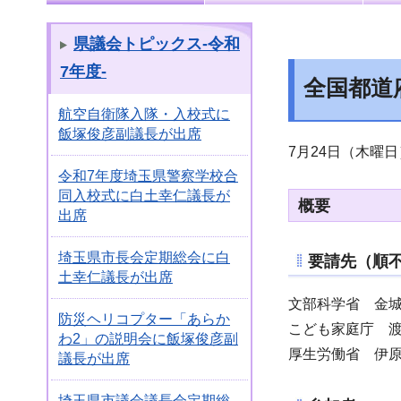
県議会トピックス-令和
7年度-
全国都道
航空自衛隊入隊・入校式に
飯塚俊彦副議長が出席
7月24日（木曜
令和7年度埼玉県警察学校合
同入校式に白土幸仁議長が
概要
出席
埼玉県市長会定期総会に白
要請先（順
土幸仁議長が出席
文部科学省 金
防災ヘリコプター「あらか
こども家庭庁 
わ2」の説明会に飯塚俊彦副
厚生労働省 伊
議長が出席
埼玉県市議会議長会定期総