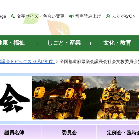
age
文字サイズ・色合い変更
音声読み上げ
ふりがなON
健康・福祉
しごと・産業
文化・教育
県議会トピックス-令和7年度-
> 全国都道府県議会議長会社会文教委員
議員名簿
委員会
定例会・臨時