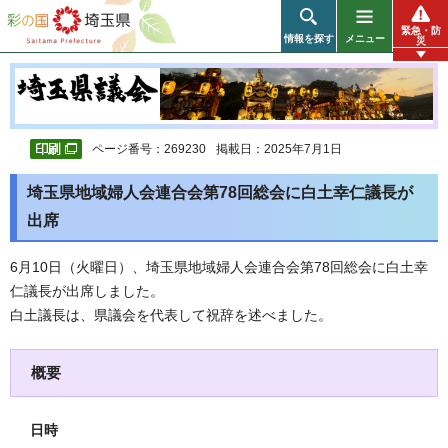
彩の国 埼玉県
緊急・防
情報を探す
メニュー
災
ページ番号：269230
掲載日：2025年7月1日
埼玉県地域婦人会連合会第78回総会に白土幸仁議長が
出席
6月10日（火曜日）、埼玉県地域婦人会連合会第78回総会に白土幸
仁議長が出席しました。
白土議長は、県議会を代表して祝辞を述べました。
概要
日時