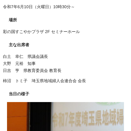
令和7年6月10日（火曜日）10時30分～
場所
彩の国すこやかプラザ 2F セミナーホール
主な出席者
白土 幸仁 県議会議長
大野 元裕 知事
日吉 亨 県教育委員会 教育長
柿沼 トミ子 埼玉県地域婦人会連合会 会長
当日の様子