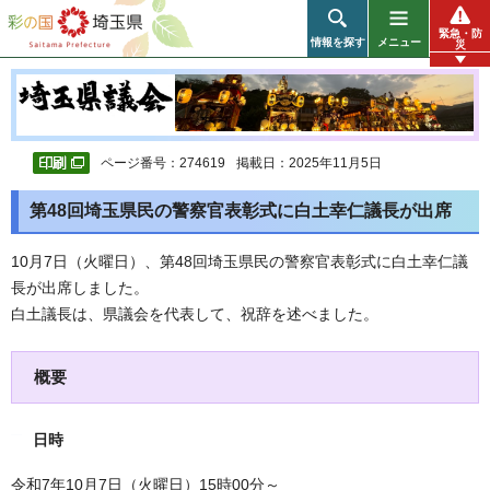
彩の国 埼玉県
緊急・防
情報を探す
メニュー
災
ページ番号：274619
掲載日：2025年11月5日
第48回埼玉県民の警察官表彰式に白土幸仁議長が出席
10月7日（火曜日）、第48回埼玉県民の警察官表彰式に白土幸仁議
長が出席しました。
白土議長は、県議会を代表して、祝辞を述べました。
概要
日時
令和7年10月7日（火曜日）15時00分～