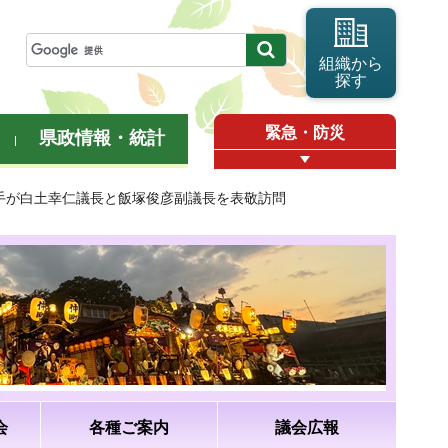
組織から
探す
緊急・防災
県政情報・統計
選手が白土幸仁議長と飯塚俊彦副議長を表敬訪問
会
各種ご案内
議会広報