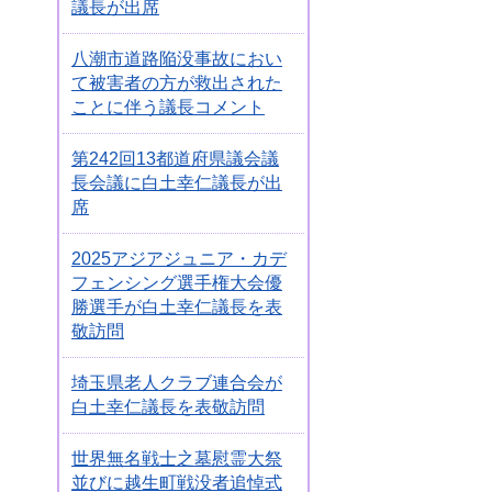
議長が出席
八潮市道路陥没事故におい
て被害者の方が救出された
ことに伴う議長コメント
第242回13都道府県議会議
長会議に白土幸仁議長が出
席
2025アジアジュニア・カデ
フェンシング選手権大会優
勝選手が白土幸仁議長を表
敬訪問
埼玉県老人クラブ連合会が
白土幸仁議長を表敬訪問
世界無名戦士之墓慰霊大祭
並びに越生町戦没者追悼式