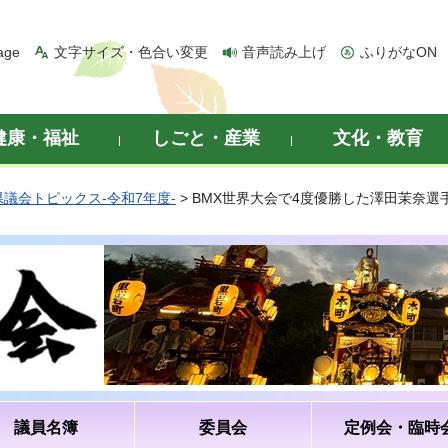
age
文字サイズ・色合い変更
音声読み上げ
ふりがなON
健康・福祉
しごと・産業
文化・教育
県議会トピックス-令和7年度-
> BMX世界大会で4度優勝した澤田茉奈
議員名簿
委員会
定例会・臨時