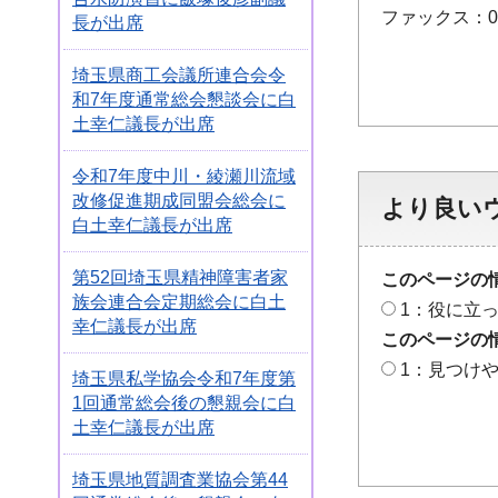
ファックス：048
長が出席
埼玉県商工会議所連合会令
和7年度通常総会懇談会に白
土幸仁議長が出席
令和7年度中川・綾瀬川流域
改修促進期成同盟会総会に
より良い
白土幸仁議長が出席
第52回埼玉県精神障害者家
このページの
族会連合会定期総会に白土
1：役に立
幸仁議長が出席
このページの
1：見つけ
埼玉県私学協会令和7年度第
1回通常総会後の懇親会に白
土幸仁議長が出席
埼玉県地質調査業協会第44