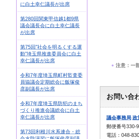
に白土幸仁議長が出席
第280回関東甲信越1都9県
議会議長会に白土幸仁議長
が出席
第75回”社会を明るくする運
動”埼玉県推進委員会に白土
幸仁議長が出席
注意：一
令和7年度埼玉県町村監査委
員協議会定期総会に飯塚俊
彦副議長が出席
お問い合
令和7年度埼玉県防犯のまち
づくり推進会議総会に白土
幸仁議長が出席
議会事務局
政
郵便番号330
第73回利根川水系連合・総
電話：048-830
合水防演習に飯塚俊彦副議