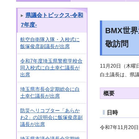
県議会トピックス-令和
7年度-
BMX世
航空自衛隊入隊・入校式に
敬訪問
飯塚俊彦副議長が出席
令和7年度埼玉県警察学校合
11月20日（木
同入校式に白土幸仁議長が
白土議長は、県
出席
埼玉県市長会定期総会に白
概要
土幸仁議長が出席
防災ヘリコプター「あらか
日時
わ2」の説明会に飯塚俊彦副
議長が出席
令和7年11月20
埼玉県市議会議長会定期総