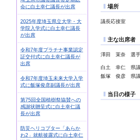
場所
会に白土幸仁議長が出席
2025年度埼玉県立大学・大
議長応接室
学院入学式に白土幸仁議長
が出席
主な出席者
令和7年度プラチナ事業認定
澤田 茉奈 選
証交付式に白土幸仁議長が
出席
白土 幸仁 県
飯塚 俊彦 県
令和7年度埼玉未来大学入学
式に飯塚俊彦副議長が出席
当日の様子
第75回全国植樹祭協賛への
感謝状贈呈式に白土幸仁議
長が出席
防災ヘリコプター「あらか
わ2」就航披露式に白土幸仁