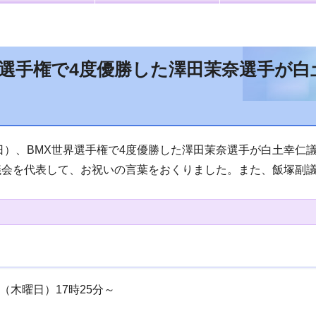
界選手権で4度優勝した澤田茉奈選手が
曜日）、BMX世界選手権で4度優勝した澤田茉奈選手が白土幸
議会を代表して、お祝いの言葉をおくりました。また、飯塚副
日（木曜日）17時25分～