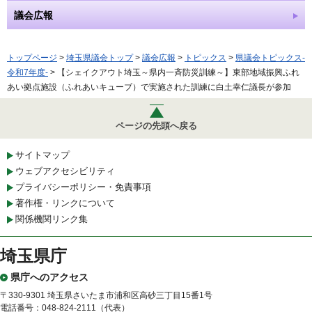
議会広報
トップページ
>
埼玉県議会トップ
>
議会広報
>
トピックス
>
県議会トピックス-
令和7年度-
> 【シェイクアウト埼玉～県内一斉防災訓練～】東部地域振興ふれ
あい拠点施設（ふれあいキューブ）で実施された訓練に白土幸仁議長が参加
ページの先頭へ戻る
サイトマップ
ウェブアクセシビリティ
プライバシーポリシー・免責事項
著作権・リンクについて
関係機関リンク集
埼玉県庁
県庁へのアクセス
〒330-9301 埼玉県さいたま市浦和区高砂三丁目15番1号
電話番号：048-824-2111（代表）