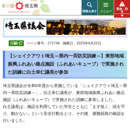
彩の国 埼玉県
緊急・防
情報を探す
メニュー
災
ページ番号：272748
掲載日：2025年9月25日
【シェイクアウト埼玉～県内一斉防災訓練～】東部地域
振興ふれあい拠点施設（ふれあいキューブ）で実施され
た訓練に白土幸仁議長が参加
埼玉県議会が令和5年度から実施している「シェイクアウト埼玉～県
内一斉防災訓練～」。白土幸仁議長が、東部地域振興ふれあい拠点
施設（ふれあいキューブ）で実施された訓練に参加しました。
白土議長は、施設を利用していた学生とともに「まず低く、頭を守
り、動かない」という安全行動をとり、その後、避難経路の確認を
行いました。