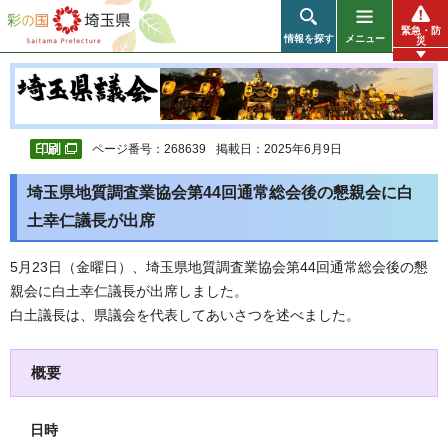
彩の国 埼玉県
緊急・防
情報を探す
メニュー
災
ページ番号：268639
掲載日：2025年6月9日
埼玉県地質調査業協会第44回通常総会後の懇親会に白
土幸仁議長が出席
5月23日（金曜日）、埼玉県地質調査業協会第44回通常総会後の懇
親会に白土幸仁議長が出席しました。
白土議長は、県議会を代表してあいさつを述べました。
概要
日時